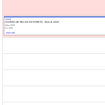
(event)
COURSE DE RELAIS EN FORETS - BULLE 2026
Début: 08:00
Fin: 23:59
more info