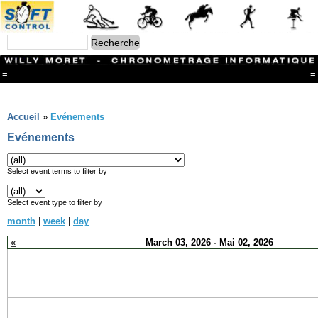
=
=
Menu
Branches
Accueil
»
Evénements
CONTACT
Evénements
FriRun Cup
Ski ALPIN
Triathlon
Select event terms to filter by
Ski Nordique
Courses à pieds
Select event type to filter by
VTT
month
|
week
|
day
Athlétisme
Slalom In-Line
«
March 03, 2026 - Mai 02, 2026
Caisse à savon
Coupe "Journal La Gruyère"
Hippisme
Marche
Archives