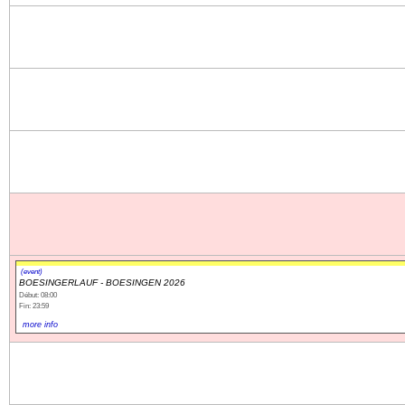
(event)
BOESINGERLAUF - BOESINGEN 2026
Début: 08:00
Fin: 23:59
more info