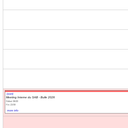
(event)
Meeting Interne du SAB - Bulle 2026
Début: 08:00
Fin: 23:59
more info