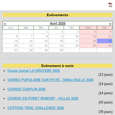
Navigation
Evénements
recherche
site map
«
Avril 2026
»
messages récents
Lun
Mar
Mer
Jeu
Ven
Sam
Dim
1
2
3
4
5
6
7
8
9
10
11
12
Ouverture de session
13
14
15
16
17
18
19
20
21
22
23
24
25
26
Nom d'utilisateur:
27
28
29
30
Mot de passe:
Evénement à venir
Coupe jounal LA GRUYERE 2026
(13 jours)
SOIREE POPULAIRE SUR PISTE - 5000m BULLE 2026
Créer un nouveau compte
(14 jours)
Demander un nouveau mot de passe
COURSE CHAPLIN 2026
(14 jours)
COURSE EN FORET ROMONT - VILLAZ 2026
(43 jours)
COTTENS TRAIL CHALLENGE 2026
(78 jours)