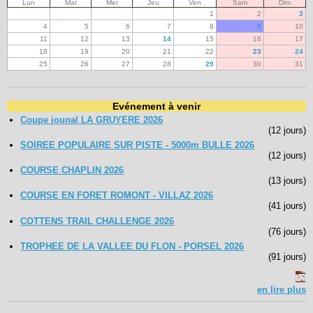
Lun
Mar
Mer
Jeu
Ven
Sam
Dim
1
2
3
4
5
6
7
8
9
10
11
12
13
14
15
16
17
18
19
20
21
22
23
24
25
26
27
28
29
30
31
Evénement à venir
Coupe jounal LA GRUYERE 2026
(12 jours)
SOIREE POPULAIRE SUR PISTE - 5000m BULLE 2026
(12 jours)
COURSE CHAPLIN 2026
(13 jours)
COURSE EN FORET ROMONT - VILLAZ 2026
(41 jours)
COTTENS TRAIL CHALLENGE 2026
(76 jours)
TROPHEE DE LA VALLEE DU FLON - PORSEL 2026
(91 jours)
en lire plus