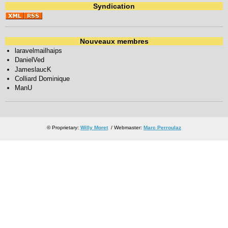
Syndication
Nouveaux membres
laravelmailhaips
DanielVed
JameslaucK
Colliard Dominique
ManU
© Proprietary:
Willy Moret
/ Webmaster:
Marc Perroulaz