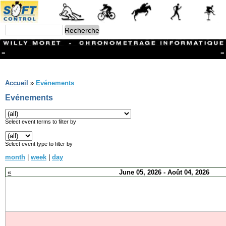
=
=
Menu
Branches
Accueil
»
Evénements
CONTACT
Evénements
FriRun Cup
Ski ALPIN
Triathlon
Select event terms to filter by
Ski Nordique
Courses à pieds
Select event type to filter by
VTT
month
|
week
|
day
Athlétisme
Slalom In-Line
«
June 05, 2026 - Août 04, 2026
Caisse à savon
Coupe "Journal La Gruyère"
Hippisme
Marche
Archives