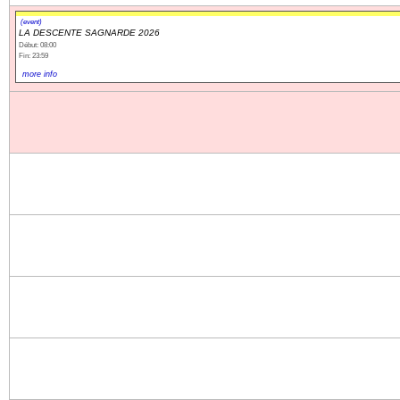
(event)
LA DESCENTE SAGNARDE 2026
Début: 08:00
Fin: 23:59
more info