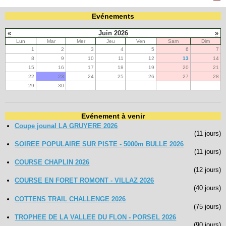
Evénements
Navigation
«
Juin 2026
»
recherche
Lun
Mar
Mer
Jeu
Ven
Sam
Dim
site map
1
2
3
4
5
6
7
messages récents
8
9
10
11
12
13
14
15
16
17
18
19
20
21
Ouverture de session
22
23
24
25
26
27
28
29
30
Nom d'utilisateur:
Evénement à venir
Mot de passe:
Coupe jounal LA GRUYERE 2026
(11 jours)
SOIREE POPULAIRE SUR PISTE - 5000m BULLE 2026
(11 jours)
Créer un nouveau compte
COURSE CHAPLIN 2026
(12 jours)
Demander un nouveau mot de passe
COURSE EN FORET ROMONT - VILLAZ 2026
(40 jours)
COTTENS TRAIL CHALLENGE 2026
(75 jours)
TROPHEE DE LA VALLEE DU FLON - PORSEL 2026
(90 jours)