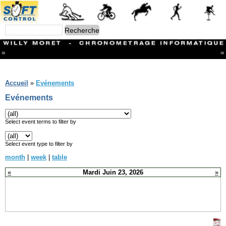
=
=
Menu
Branches
Accueil
»
Evénements
CONTACT
Evénements
FriRun Cup
Ski ALPIN
Triathlon
Select event terms to filter by
Ski Nordique
Courses à pieds
Select event type to filter by
VTT
month
|
week
|
table
Athlétisme
Slalom In-Line
«
Mardi Juin 23, 2026
»
Caisse à savon
Coupe "Journal La Gruyère"
Hippisme
Marche
Archives