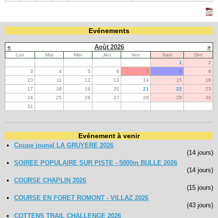
Evénements
«
Août 2026
»
Lun
Mar
Mer
Jeu
Ven
Sam
Dim
1
2
3
4
5
6
7
8
9
10
11
12
13
14
15
16
17
18
19
20
21
22
23
24
25
26
27
28
29
30
31
Evénement à venir
Coupe jounal LA GRUYERE 2026
(14 jours)
SOIREE POPULAIRE SUR PISTE - 5000m BULLE 2026
(14 jours)
COURSE CHAPLIN 2026
(15 jours)
COURSE EN FORET ROMONT - VILLAZ 2026
(43 jours)
COTTENS TRAIL CHALLENGE 2026