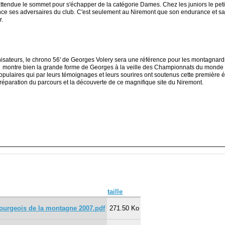
 attendue le sommet pour s'échapper de la catégorie Dames. Chez les juniors le petit
stance ses adversaires du club. C'est seulement au Niremont que son endurance et sa 
r.
nisateurs, le chrono 56' de Georges Volery sera une référence pour les montagnar
m
montre bien la grande forme de Georges à la veille des Championnats du monde d
opulaires qui par leurs témoignages et leurs sourires ont soutenus cette première éd
réparation du parcours et la découverte de ce magnifique site du Niremont.
taille
ourgeois de la montagne 2007.pdf
271.50 Ko