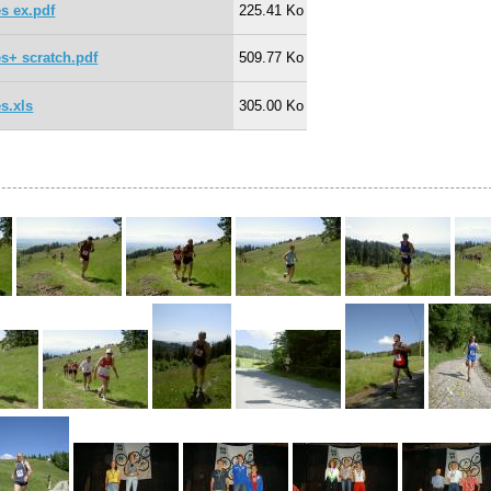
es ex.pdf
225.41 Ko
es+ scratch.pdf
509.77 Ko
s.xls
305.00 Ko