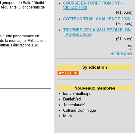
 grimpeur de Bulle "Dimitri
COURSE EN FORET ROMONT -
régularité lui ont permis de
VILLAZ 2026
(41 jours)
COTTENS TRAIL CHALLENGE 2026
(76 jours)
TROPHEE DE LA VALLEE DU FLON
- PORSEL 2026
ds. Cette performance en
(91 jours)
e la montagne. Félicitations
ition. Félicitations aux
en lire plus
Syndication
Nouveaux membres
laravelmailhaips
DanielVed
JameslaucK
Colliard Dominique
ManU