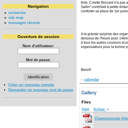
forts, Colette Borcard n'a pas
Navigation
Sallin" contrôlait à petite di
conforter sa place de 1er junio
recherche
site map
messages récents
A la grande surprise des orga
Ouverture de session
dessous de l'heure pour 14k
à tous les autres coureurs et p
Nom d'utilisateur:
organisateurs pour la bonne p
Mot de passe:
Benoît
»
calendar
Créer un nouveau compte
Demander un nouveau mot de passe
Gallery
Files
type
fichier
Championnats frib