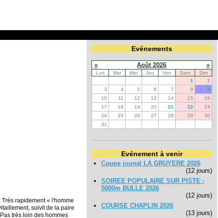
Evénements
«
Août 2026
»
Lun
Mar
Mer
Jeu
Ven
Sam
Dim
1
2
3
4
5
6
7
8
9
10
11
12
13
14
15
16
17
18
19
20
21
22
23
24
25
26
27
28
29
30
31
Evénement à venir
Coupe jounal LA GRUYERE 2026
(12 jours)
SOIREE POPULAIRE SUR PISTE -
5000m BULLE 2026
(12 jours)
r. Très rapidement « l'homme
COURSE CHAPLIN 2026
aillement, suivit de la paire
(13 jours)
 Pas très loin des hommes