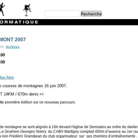
MONT 2007
:46.
Archives
:00
:00
dex.htm
e courses de montagnes 16 juin 2007.
14KM / 670m deniv.+/-
te première édition sur ce nouveau parcours.
 de montagne se sont alignés à 16h devant l'église de Semsales au ordre du starte
n. Le Gruérien Georges Volery du CABV Martigny comptait 400m d’avance au 1er ravit
us loin Frédéric Grandjean du club organisateur
sur
ses chemins d’entraînements .