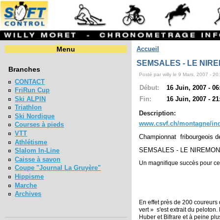
Menu
Accueil
SEMSALES - LE NIRE
Branches
Posté par willy le 9 Mars, 2007 - 20
CONTACT
Début:
16 Juin, 2007 - 06
FriRun Cup
Ski ALPIN
Fin:
16 Juin, 2007 - 21
Triathlon
Description:
Ski Nordique
www.csvf.ch/montagne/in
Courses à pieds
VTT
Championnat fribourgeois d
Athlétisme
SEMSALES - LE NIREMONT 
Slalom In-Line
Caisse à savon
Un magnifique succès pour cet
Coupe "Journal La Gruyère"
Hippisme
Marche
Archives
En effet près de 200 coureurs
vert »
s'est extrait du peloto
Huber et Bifrare et à peine pl