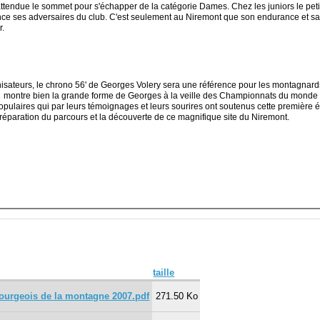
 attendue le sommet pour s'échapper de la catégorie Dames. Chez les juniors le petit
stance ses adversaires du club. C'est seulement au Niremont que son endurance et sa 
r.
nisateurs, le chrono 56' de Georges Volery sera une référence pour les montagnar
m
montre bien la grande forme de Georges à la veille des Championnats du monde d
opulaires qui par leurs témoignages et leurs sourires ont soutenus cette première éd
réparation du parcours et la découverte de ce magnifique site du Niremont.
taille
ourgeois de la montagne 2007.pdf
271.50 Ko