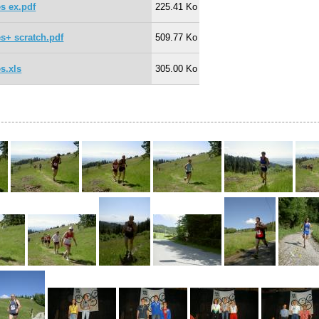
es ex.pdf
225.41 Ko
es+ scratch.pdf
509.77 Ko
s.xls
305.00 Ko