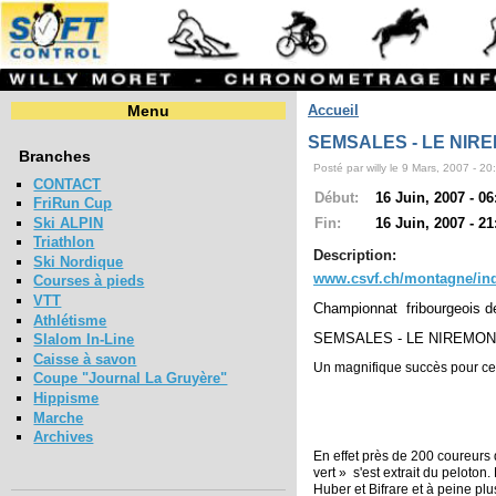
Menu
Accueil
SEMSALES - LE NIRE
Branches
Posté par willy le 9 Mars, 2007 - 20
CONTACT
Début:
16 Juin, 2007 - 06
FriRun Cup
Ski ALPIN
Fin:
16 Juin, 2007 - 21
Triathlon
Description:
Ski Nordique
www.csvf.ch/montagne/in
Courses à pieds
VTT
Championnat fribourgeois d
Athlétisme
SEMSALES - LE NIREMONT 
Slalom In-Line
Caisse à savon
Un magnifique succès pour cet
Coupe "Journal La Gruyère"
Hippisme
Marche
Archives
En effet près de 200 coureurs
vert »
s'est extrait du peloto
Huber et Bifrare et à peine pl