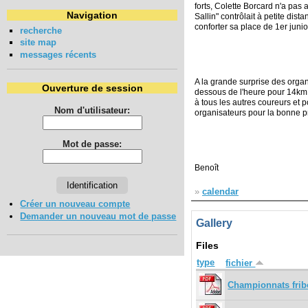
forts, Colette Borcard n'a pas
Navigation
Sallin" contrôlait à petite di
conforter sa place de 1er junio
recherche
site map
messages récents
A la grande surprise des orga
Ouverture de session
dessous de l'heure pour 14k
à tous les autres coureurs et p
Nom d'utilisateur:
organisateurs pour la bonne p
Mot de passe:
Benoît
»
calendar
Créer un nouveau compte
Demander un nouveau mot de passe
Gallery
Files
type
fichier
Championnats frib