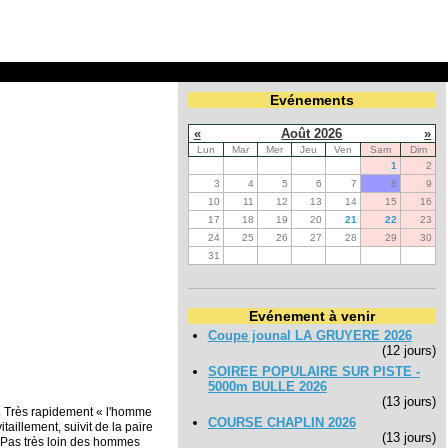
Evénements
«
Août 2026
»
Lun
Mar
Mer
Jeu
Ven
Sam
Dim
1
2
3
4
5
6
7
8
9
10
11
12
13
14
15
16
17
18
19
20
21
22
23
24
25
26
27
28
29
30
31
Evénement à venir
Coupe jounal LA GRUYERE 2026
(12 jours)
SOIREE POPULAIRE SUR PISTE -
5000m BULLE 2026
(13 jours)
r. Très rapidement « l'homme
COURSE CHAPLIN 2026
aillement, suivit de la paire
(13 jours)
 Pas très loin des hommes