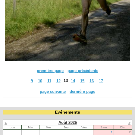
première page
page précédente
13
...
9
10
11
12
14
15
16
17
...
page suivante
dernière page
Evénements
«
Août 2026
»
Lun
Mar
Mer
Jeu
Ven
Sam
Dim
1
2