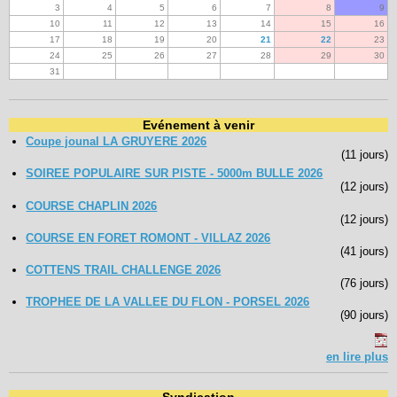
3
4
5
6
7
8
9
10
11
12
13
14
15
16
17
18
19
20
21
22
23
24
25
26
27
28
29
30
31
Evénement à venir
Coupe jounal LA GRUYERE 2026
(11 jours)
SOIREE POPULAIRE SUR PISTE - 5000m BULLE 2026
(12 jours)
COURSE CHAPLIN 2026
(12 jours)
COURSE EN FORET ROMONT - VILLAZ 2026
(41 jours)
COTTENS TRAIL CHALLENGE 2026
(76 jours)
TROPHEE DE LA VALLEE DU FLON - PORSEL 2026
(90 jours)
en lire plus