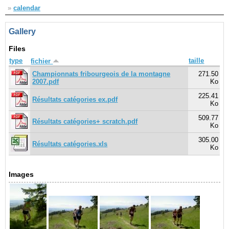
»
calendar
Gallery
Files
type
taille
fichier
Championnats fribourgeois de la montagne
271.50
2007.pdf
Ko
225.41
Résultats catégories ex.pdf
Ko
509.77
Résultats catégories+ scratch.pdf
Ko
305.00
Résultats catégories.xls
Ko
Images