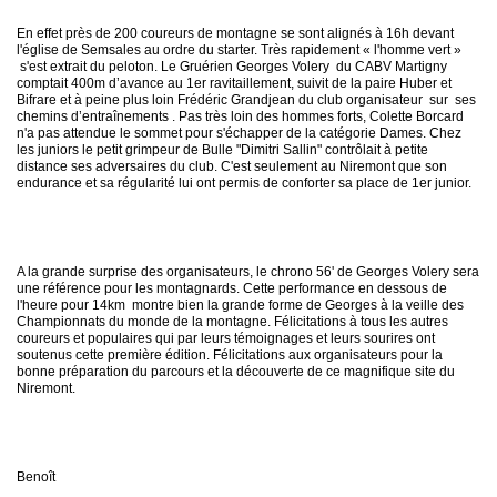
En effet près de 200 coureurs de montagne se sont alignés à 16h devant
l'église de Semsales au ordre du starter. Très rapidement « l'homme vert »
Navigation
s'est extrait du peloton. Le Gruérien Georges Volery du CABV Martigny
recherche
comptait 400m d’avance au 1er ravitaillement, suivit de la paire Huber et
site map
Bifrare et à peine plus loin Frédéric Grandjean du club organisateur
sur
ses
messages récents
chemins d’entraînements . Pas très loin des hommes forts, Colette Borcard
n'a pas attendue le sommet pour s'échapper de la catégorie Dames. Chez
les juniors le petit grimpeur de Bulle "Dimitri Sallin" contrôlait à petite
distance ses adversaires du club. C'est seulement au Niremont que son
Ouverture de session
endurance et sa régularité lui ont permis de conforter sa place de 1er junior.
Nom d'utilisateur:
Mot de passe:
A la grande surprise des organisateurs, le chrono 56' de Georges Volery sera
une référence pour les montagnards. Cette performance en dessous de
l'heure pour 14km
montre bien la grande forme de Georges à la veille des
Championnats du monde de la montagne. Félicitations à tous les autres
coureurs et populaires qui par leurs témoignages et leurs sourires ont
Créer un nouveau compte
soutenus cette première édition. Félicitations aux organisateurs pour la
bonne préparation du parcours et la découverte de ce magnifique site du
Demander un nouveau mot de passe
Niremont.
Benoît