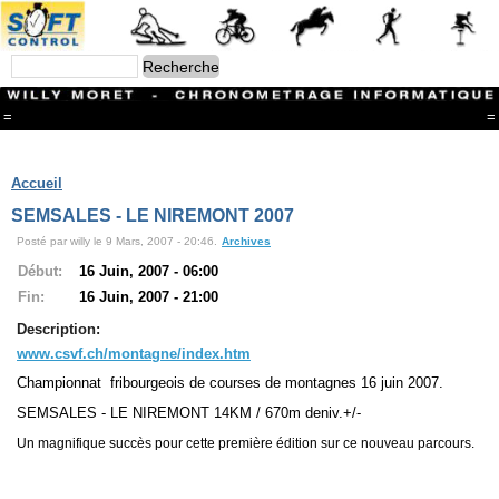
=
=
Menu
Branches
Accueil
CONTACT
SEMSALES - LE NIREMONT 2007
FriRun Cup
Posté par willy le 9 Mars, 2007 - 20:46.
Archives
Ski ALPIN
Triathlon
Début:
16 Juin, 2007 - 06:00
Ski Nordique
Fin:
16 Juin, 2007 - 21:00
Courses à pieds
VTT
Description:
Athlétisme
www.csvf.ch/montagne/index.htm
Slalom In-Line
Championnat fribourgeois de courses de montagnes 16 juin 2007.
Caisse à savon
Coupe "Journal La Gruyère"
SEMSALES - LE NIREMONT 14KM / 670m deniv.+/-
Hippisme
Un magnifique succès pour cette première édition sur ce nouveau parcours.
Marche
Archives