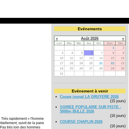
Evénements
«
Août 2026
»
Lun
Mar
Mer
Jeu
Ven
Sam
Dim
1
2
3
4
5
6
7
8
9
10
11
12
13
14
15
16
17
18
19
20
21
22
23
24
25
26
27
28
29
30
31
Evénement à venir
Coupe jounal LA GRUYERE 2026
(15 jours)
SOIREE POPULAIRE SUR PISTE -
5000m BULLE 2026
(16 jours)
r. Très rapidement « l'homme
COURSE CHAPLIN 2026
aillement, suivit de la paire
(16 jours)
 Pas très loin des hommes