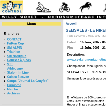
Menu
Accueil
SEMSALES - LE NIRE
Branches
Posté par willy le 9 Mars, 2007 - 20
CONTACT
Début:
16 Juin, 2007 - 06
FriRun Cup
Ski ALPIN
Fin:
16 Juin, 2007 - 21
Triathlon
Description:
Ski Nordique
www.csvf.ch/montagne/in
Courses à pieds
VTT
Championnat fribourgeois d
Athlétisme
SEMSALES - LE NIREMONT 
Slalom In-Line
Caisse à savon
Un magnifique succès pour cet
Coupe "Journal La Gruyère"
Hippisme
Marche
Archives
En effet près de 200 coureurs
vert »
s'est extrait du peloto
Huber et Bifrare et à peine pl