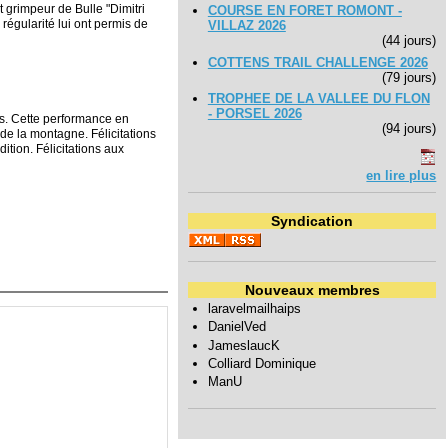
 grimpeur de Bulle "Dimitri
COURSE EN FORET ROMONT -
régularité lui ont permis de
VILLAZ 2026
(44 jours)
COTTENS TRAIL CHALLENGE 2026
(79 jours)
TROPHEE DE LA VALLEE DU FLON
- PORSEL 2026
ds. Cette performance en
(94 jours)
e la montagne. Félicitations
ition. Félicitations aux
en lire plus
Syndication
Nouveaux membres
laravelmailhaips
DanielVed
JameslaucK
Colliard Dominique
ManU