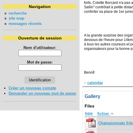
forts, Colette Borcard n'a pas
Navigation
Sallin" contrôlait à petite di
conforter sa place de 1er junio
recherche
site map
messages récents
A la grande surprise des orga
Ouverture de session
dessous de l'heure pour 14k
à tous les autres coureurs et p
Nom d'utilisateur:
organisateurs pour la bonne p
Mot de passe:
Benoît
»
calendar
Créer un nouveau compte
Demander un nouveau mot de passe
Gallery
Files
type
fichier
Championnats frib