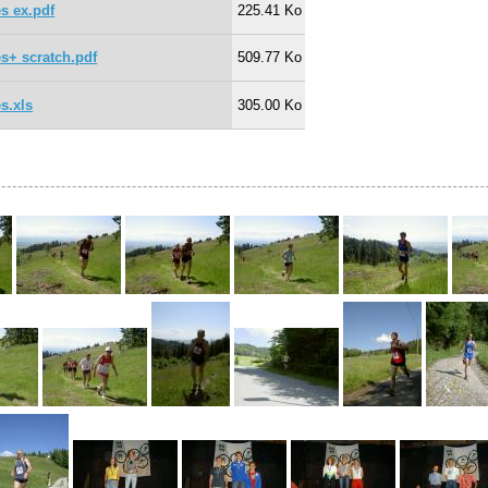
es ex.pdf
225.41 Ko
es+ scratch.pdf
509.77 Ko
s.xls
305.00 Ko