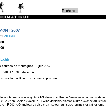
MONT 2007
:46.
Archives
:00
:00
dex.htm
e courses de montagnes 16 juin 2007.
14KM / 670m deniv.+/-
te première édition sur ce nouveau parcours.
 de montagne se sont alignés à 16h devant l'église de Semsales au ordre du starte
n. Le Gruérien Georges Volery du CABV Martigny comptait 400m d’avance au 1er ravit
us loin Frédéric Grandjean du club organisateur
sur
ses chemins d’entraînements .