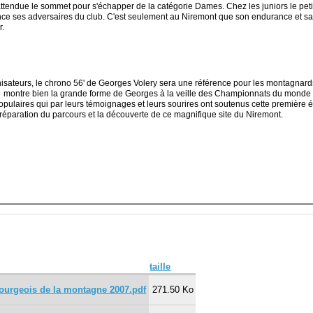
 attendue le sommet pour s'échapper de la catégorie Dames. Chez les juniors le petit
stance ses adversaires du club. C'est seulement au Niremont que son endurance et sa 
r.
nisateurs, le chrono 56' de Georges Volery sera une référence pour les montagnar
m
montre bien la grande forme de Georges à la veille des Championnats du monde d
opulaires qui par leurs témoignages et leurs sourires ont soutenus cette première éd
réparation du parcours et la découverte de ce magnifique site du Niremont.
taille
ourgeois de la montagne 2007.pdf
271.50 Ko