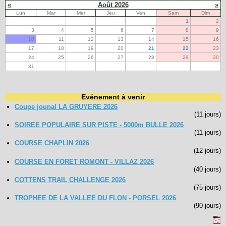
«
Août 2026
»
Lun
Mar
Mer
Jeu
Ven
Sam
Dim
1
2
3
4
5
6
7
8
9
10
11
12
13
14
15
16
17
18
19
20
21
22
23
24
25
26
27
28
29
30
31
Evénement à venir
Coupe jounal LA GRUYERE 2026
(11 jours)
SOIREE POPULAIRE SUR PISTE - 5000m BULLE 2026
(11 jours)
COURSE CHAPLIN 2026
(12 jours)
COURSE EN FORET ROMONT - VILLAZ 2026
(40 jours)
COTTENS TRAIL CHALLENGE 2026
(75 jours)
TROPHEE DE LA VALLEE DU FLON - PORSEL 2026
(90 jours)