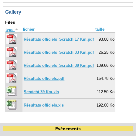
Gallery
Navigation
recherche
Files
site map
fichier
taille
type
messages récents
Résultats officiels_Scratch 17 Km.pdf
93.00 Ko
Ouverture de session
Résultats officiels_Scratch 33 Km.pdf
26.25 Ko
Nom d'utilisateur:
Résultats officiels_Scratch 39 Km.pdf
109.66 Ko
Mot de passe:
Résultats officiels.pdf
154.78 Ko
Scratcht 39 Km.xls
112.50 Ko
Créer un nouveau compte
Demander un nouveau mot de passe
Résultats officiels.xls
192.00 Ko
Evénements