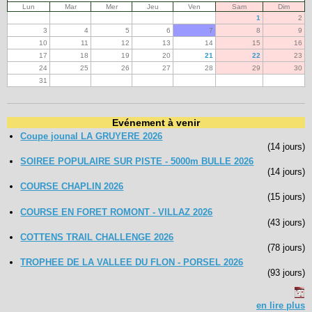
Lun
Mar
Mer
Jeu
Ven
Sam
Dim
1
2
Navigation
3
4
5
6
7
8
9
10
11
12
13
14
15
16
recherche
17
18
19
20
21
22
23
site map
24
25
26
27
28
29
30
messages récents
31
Ouverture de session
Evénement à venir
Nom d'utilisateur:
Coupe jounal LA GRUYERE 2026
(14 jours)
SOIREE POPULAIRE SUR PISTE - 5000m BULLE 2026
Mot de passe:
(14 jours)
COURSE CHAPLIN 2026
(15 jours)
COURSE EN FORET ROMONT - VILLAZ 2026
(43 jours)
Créer un nouveau compte
Demander un nouveau mot de passe
COTTENS TRAIL CHALLENGE 2026
(78 jours)
TROPHEE DE LA VALLEE DU FLON - PORSEL 2026
(93 jours)
en lire plus