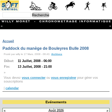
=
=
Menu
Branches
Accueil
CONTACT
Paddock du manège de Bouleyres Bulle 2008
FriRun Cup
Posté par willy le 17 Mars, 2008 - 08:43.
Archives
Ski ALPIN
Triathlon
Début:
11 Juillet, 2008 - 06:00
Ski Nordique
Fin:
13 Juillet, 2008 - 21:00
Courses à pieds
»
VTT
Vous devez
vous connecter
ou
vous enregistrer
pour gérer vos
Athlétisme
souscriptions
Slalom In-Line
Caisse à savon
|
calendar
Coupe "Journal La Gruyère"
Hippisme
Marche
Evénements
Archives
«
Août 2026
»