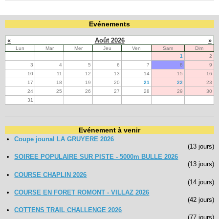
Evénements
«
Août 2026
»
Lun
Mar
Mer
Jeu
Ven
Sam
Dim
1
2
3
4
5
6
7
8
9
10
11
12
13
14
15
16
17
18
19
20
21
22
23
24
25
26
27
28
29
30
31
Evénement à venir
Coupe jounal LA GRUYERE 2026
(13 jours)
SOIREE POPULAIRE SUR PISTE - 5000m BULLE 2026
(13 jours)
COURSE CHAPLIN 2026
(14 jours)
COURSE EN FORET ROMONT - VILLAZ 2026
(42 jours)
COTTENS TRAIL CHALLENGE 2026
(77 jours)