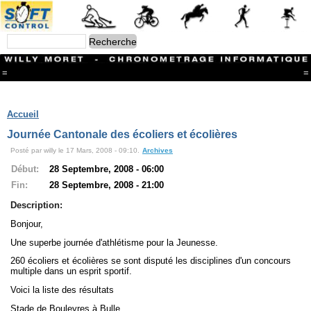
=
=
Menu
Branches
Accueil
CONTACT
Journée Cantonale des écoliers et écolières
FriRun Cup
Posté par willy le 17 Mars, 2008 - 09:10.
Archives
Ski ALPIN
Triathlon
Début:
28 Septembre, 2008 - 06:00
Ski Nordique
Fin:
28 Septembre, 2008 - 21:00
Courses à pieds
VTT
Description:
Athlétisme
Bonjour,
Slalom In-Line
Caisse à savon
Une superbe journée d'athlétisme pour la Jeunesse.
Coupe "Journal La Gruyère"
260 écoliers et écolières se sont disputé les disciplines d'un concours
Hippisme
multiple dans un esprit sportif.
Marche
Voici la liste des résultats
Archives
Stade de Bouleyres à Bulle