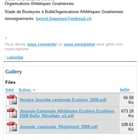
Organisations Athlétiques Gruériennes
Stade de Bouleyres à BulleOrganisations Athlétiques Gruériennes
Navigation
renseignements:
benoit.fragniere@websud.ch
recherche
site map
messages récents
»
Vous devez
vous connecter
ou
vous enregistrer
pour gérer vos
Ouverture de session
souscriptions
|
calendar
Nom d'utilisateur:
Gallery
Mot de passe:
Files
type
taille
fichier
56.58
Horaire Journée cantonale Ecoliers_2008.pdf
Créer un nouveau compte
Ko
Demander un nouveau mot de passe
Journée Cantonale Athlétisme Ecoliers Ecolières
673.18
2008 Bulle_Résultats_v1.pdf
Ko
108.61
Journée_cantonale_Règlement_2008.pdf
Ko