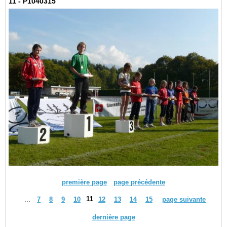
11 - P1040315
première page
page précédente
11
...
7
8
9
10
12
13
14
15
page suivante
dernière page