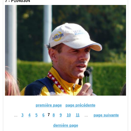
7 - P1040304
première page
page précédente
7
...
3
4
5
6
8
9
10
11
...
page suivante
dernière page