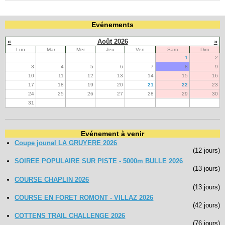
Evénements
«
Août 2026
»
Lun
Mar
Mer
Jeu
Ven
Sam
Dim
1
2
3
4
5
6
7
8
9
10
11
12
13
14
15
16
17
18
19
20
21
22
23
24
25
26
27
28
29
30
31
Evénement à venir
Coupe jounal LA GRUYERE 2026
(12 jours)
SOIREE POPULAIRE SUR PISTE - 5000m BULLE 2026
(13 jours)
COURSE CHAPLIN 2026
(13 jours)
COURSE EN FORET ROMONT - VILLAZ 2026
(42 jours)
COTTENS TRAIL CHALLENGE 2026
(76 jours)