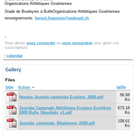
Organisations Athlétiques Gruériennes
Stade de Bouleyres à BulleOrganisations Athlétiques Gruériennes
Navigation
renseignements:
benoit.fragniere@websud.ch
recherche
site map
messages récents
»
Vous devez
vous connecter
ou
vous enregistrer
pour gérer vos
Ouverture de session
souscriptions
|
calendar
Nom d'utilisateur:
Gallery
Mot de passe:
Files
type
taille
fichier
56.58
Horaire Journée cantonale Ecoliers_2008.pdf
Créer un nouveau compte
Ko
Demander un nouveau mot de passe
Journée Cantonale Athlétisme Ecoliers Ecolières
673.18
2008 Bulle_Résultats_v1.pdf
Ko
108.61
Journée_cantonale_Règlement_2008.pdf
Ko