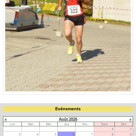
Evénements
«
Août 2026
»
Lun
Mar
Mer
Jeu
Ven
Sam
Dim
1
2
3
4
5
6
7
8
9