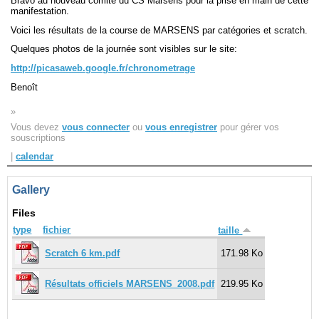
Bravo au nouveau comité du CS Marsens pour la prise en main de cette
manifestation.
Voici les résultats de la course de MARSENS par catégories et scratch.
Navigation
recherche
Quelques photos de la journée sont visibles sur le site:
site map
http://picasaweb.google.fr/chronometrage
messages récents
Benoît
Ouverture de session
»
Vous devez
vous connecter
ou
vous enregistrer
pour gérer vos
Nom d'utilisateur:
souscriptions
|
calendar
Mot de passe:
Gallery
Files
Créer un nouveau compte
type
fichier
taille
Demander un nouveau mot de passe
Scratch 6 km.pdf
171.98 Ko
Résultats officiels MARSENS_2008.pdf
219.95 Ko