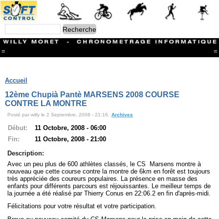
=
=
Menu
Branches
Accueil
CONTACT
12ème Chupià Pantè MARSENS 2008 COURSE
FriRun Cup
CONTRE LA MONTRE
Ski ALPIN
Posté par willy le 2 Septembre, 2008 - 21:16.
Archives
Triathlon
Ski Nordique
Début:
11 Octobre, 2008 - 06:00
Courses à pieds
Fin:
11 Octobre, 2008 - 21:00
VTT
Athlétisme
Description:
Slalom In-Line
Avec un peu plus de 600 athlètes classés, le CS Marsens montre à
Caisse à savon
nouveau que cette course contre la montre de 6km en forêt est toujours
Coupe "Journal La Gruyère"
très appréciée des coureurs populaires. La présence en masse des
enfants pour différents parcours est réjouissantes. Le meilleur temps de
Hippisme
la journée a été réalisé par Thierry Conus en 22:06.2 en fin d'après-midi.
Marche
Archives
Félicitations pour votre résultat et votre participation.