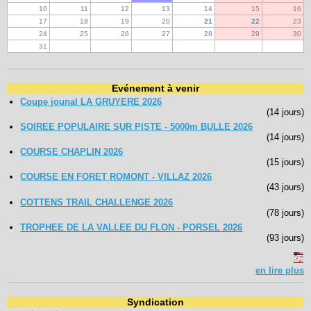
10
11
12
13
14
15
16
17
18
19
20
21
22
23
24
25
26
27
28
29
30
31
Evénement à venir
Coupe jounal LA GRUYERE 2026
(14 jours)
SOIREE POPULAIRE SUR PISTE - 5000m BULLE 2026
(14 jours)
COURSE CHAPLIN 2026
(15 jours)
COURSE EN FORET ROMONT - VILLAZ 2026
(43 jours)
COTTENS TRAIL CHALLENGE 2026
(78 jours)
TROPHEE DE LA VALLEE DU FLON - PORSEL 2026
(93 jours)
en lire plus
Syndication