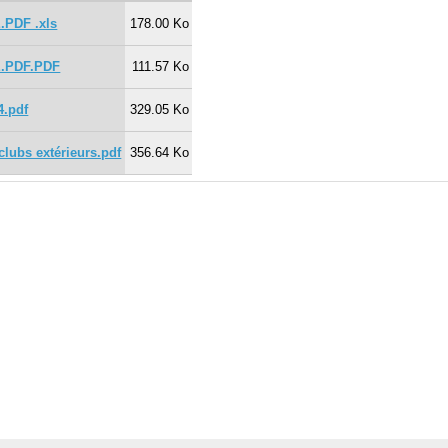
.PDF .xls
178.00 Ko
E.PDF.PDF
111.57 Ko
4.pdf
329.05 Ko
clubs extérieurs.pdf
356.64 Ko