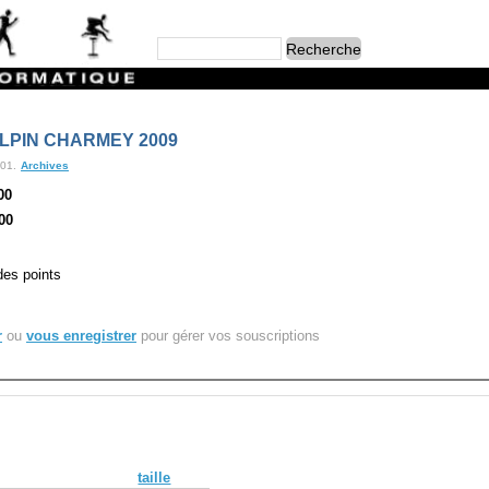
ALPIN CHARMEY 2009
:01.
Archives
00
00
des points
r
ou
vous enregistrer
pour gérer vos souscriptions
taille