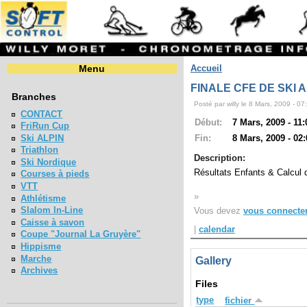
Menu
Accueil
FINALE CFE DE SKI 
Branches
Posté par willy le 8 Mars, 2009 - 07
CONTACT
Début:
7 Mars, 2009 - 11:
FriRun Cup
Ski ALPIN
Fin:
8 Mars, 2009 - 02:
Triathlon
Description:
Ski Nordique
Résultats Enfants & Calcul 
Courses à pieds
VTT
»
Athlétisme
Slalom In-Line
Vous devez
vous connecte
Caisse à savon
|
calendar
Coupe "Journal La Gruyère"
Hippisme
Marche
Gallery
Archives
Files
type
fichier