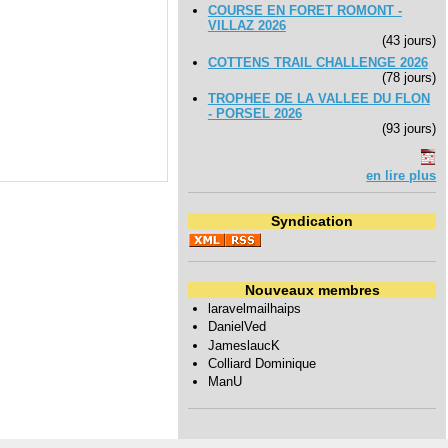
COURSE EN FORET ROMONT -
VILLAZ 2026
(43 jours)
COTTENS TRAIL CHALLENGE 2026
(78 jours)
TROPHEE DE LA VALLEE DU FLON
- PORSEL 2026
(93 jours)
en lire plus
Syndication
Nouveaux membres
laravelmailhaips
DanielVed
JameslaucK
Colliard Dominique
ManU