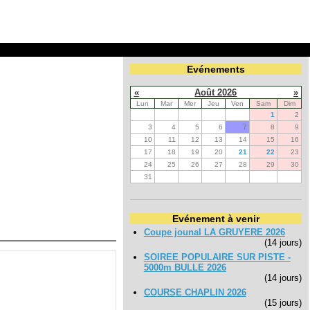
Evénements
«
Août 2026
»
Lun
Mar
Mer
Jeu
Ven
Sam
Dim
1
2
3
4
5
6
7
8
9
10
11
12
13
14
15
16
17
18
19
20
21
22
23
24
25
26
27
28
29
30
31
Evénement à venir
Coupe jounal LA GRUYERE 2026
(14 jours)
SOIREE POPULAIRE SUR PISTE -
5000m BULLE 2026
(14 jours)
COURSE CHAPLIN 2026
(15 jours)