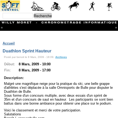
=
=
Menu
Branches
Accueil
CONTACT
Duathlon Sprint Hauteur
FriRun Cup
Posté par benoit le 8 Mars, 2009 - 18:09.
Archives
Ski ALPIN
Triathlon
Début:
8 Mars, 2009 - 10:00
Ski Nordique
Fin:
8 Mars, 2009 - 17:00
Courses à pieds
VTT
Description:
Athlétisme
Malgré une magnifique neige pour la pratique du ski, une belle grappe
Slalom In-Line
d'athlètes s'est déplacée à la salle Omnisports de Bulle pour disputer le
Duathlon de Bulle.
Caisse à savon
Sous forme d'un concours multiple, avec deux essais d'un sprint de
Coupe "Journal La Gruyère"
35m et d'un concours de saut en hauteur. Les participants se sont bien
Hippisme
battus dans une bonne ambiance pour obtenir une place sur le podium.
Marche
Archives
Voici le classement et merci de votre participation.
Salutations