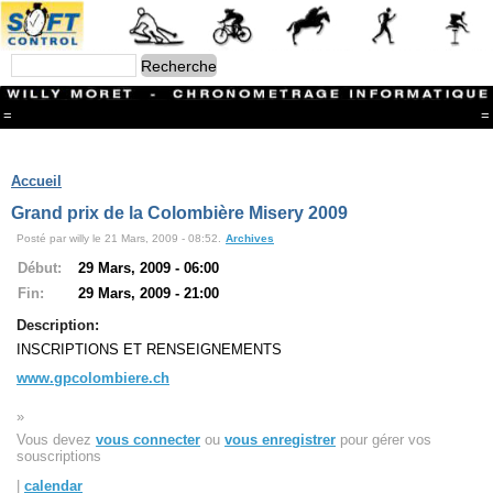
=
=
Menu
Branches
Accueil
CONTACT
Grand prix de la Colombière Misery 2009
FriRun Cup
Posté par willy le 21 Mars, 2009 - 08:52.
Archives
Ski ALPIN
Triathlon
Début:
29 Mars, 2009 - 06:00
Ski Nordique
Fin:
29 Mars, 2009 - 21:00
Courses à pieds
VTT
Description:
Athlétisme
INSCRIPTIONS ET RENSEIGNEMENTS
Slalom In-Line
www.gpcolombiere.ch
Caisse à savon
Coupe "Journal La Gruyère"
»
Hippisme
Vous devez
vous connecter
ou
vous enregistrer
pour gérer vos
Marche
souscriptions
Archives
|
calendar