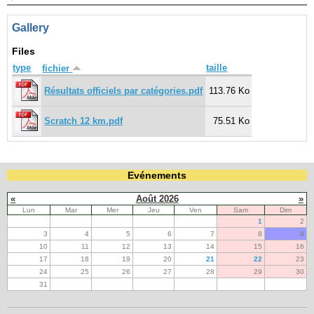
Gallery
Navigation
recherche
Files
site map
type
taille
fichier
messages récents
Résultats officiels par catégories.pdf
113.76 Ko
Ouverture de session
Scratch 12 km.pdf
75.51 Ko
Nom d'utilisateur:
Mot de passe:
Evénements
«
Août 2026
»
Lun
Mar
Mer
Jeu
Ven
Sam
Dim
1
2
Créer un nouveau compte
3
4
5
6
7
8
9
Demander un nouveau mot de passe
10
11
12
13
14
15
16
17
18
19
20
21
22
23
24
25
26
27
28
29
30
31