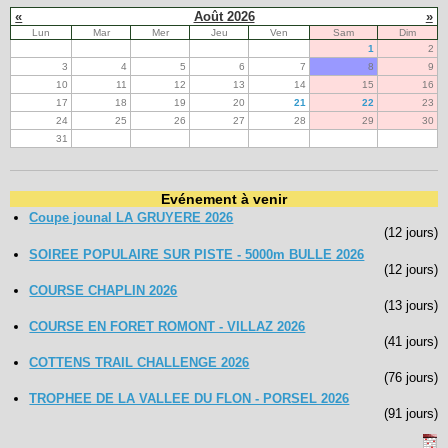
«
Août 2026
»
Lun
Mar
Mer
Jeu
Ven
Sam
Dim
1
2
3
4
5
6
7
8
9
10
11
12
13
14
15
16
17
18
19
20
21
22
23
24
25
26
27
28
29
30
31
Evénement à venir
Coupe jounal LA GRUYERE 2026
(12 jours)
SOIREE POPULAIRE SUR PISTE - 5000m BULLE 2026
(12 jours)
COURSE CHAPLIN 2026
(13 jours)
COURSE EN FORET ROMONT - VILLAZ 2026
(41 jours)
COTTENS TRAIL CHALLENGE 2026
(76 jours)
TROPHEE DE LA VALLEE DU FLON - PORSEL 2026
(91 jours)