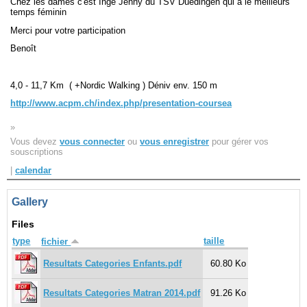
Chez les dames c'est Inge Jenny du TSV Duedingen qui a le meilleurs
temps féminin
Merci pour votre participation
Navigation
recherche
Benoît
site map
messages récents
4,0 - 11,7 Km ( +Nordic Walking ) Déniv env. 150 m
http://www.acpm.ch/index.php/presentation-coursea
Ouverture de session
Nom d'utilisateur:
»
Vous devez
vous connecter
ou
vous enregistrer
pour gérer vos
souscriptions
Mot de passe:
|
calendar
Gallery
Créer un nouveau compte
Files
Demander un nouveau mot de passe
type
taille
fichier
Resultats Categories Enfants.pdf
60.80 Ko
Resultats Categories Matran 2014.pdf
91.26 Ko