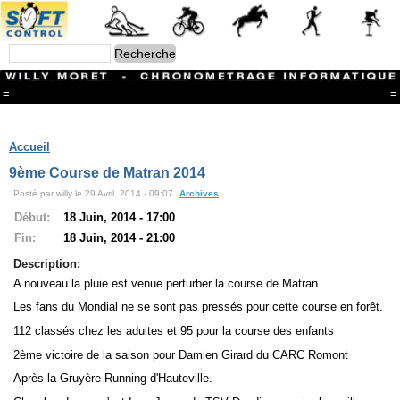
=
=
Menu
Branches
Accueil
CONTACT
9ème Course de Matran 2014
FriRun Cup
Posté par willy le 29 Avril, 2014 - 09:07.
Archives
Ski ALPIN
Triathlon
Début:
18 Juin, 2014 - 17:00
Ski Nordique
Fin:
18 Juin, 2014 - 21:00
Courses à pieds
VTT
Description:
Athlétisme
A nouveau la pluie est venue perturber la course de Matran
Slalom In-Line
Les fans du Mondial ne se sont pas pressés pour cette course en forêt.
Caisse à savon
Coupe "Journal La Gruyère"
112 classés chez les adultes et 95 pour la course des enfants
Hippisme
2ème victoire de la saison pour Damien Girard du CARC Romont
Marche
Archives
Après la Gruyère Running d'Hauteville.