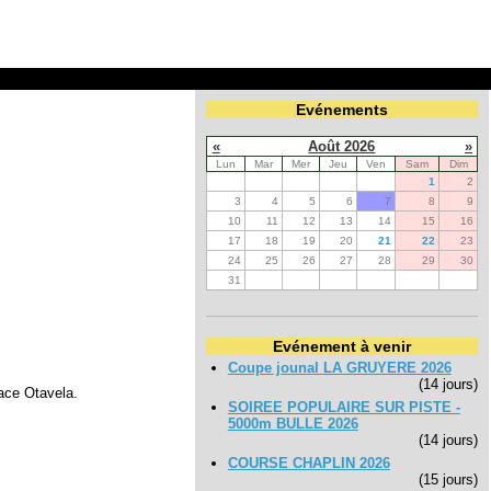
Evénements
«
Août 2026
»
Lun
Mar
Mer
Jeu
Ven
Sam
Dim
1
2
3
4
5
6
7
8
9
10
11
12
13
14
15
16
17
18
19
20
21
22
23
24
25
26
27
28
29
30
31
Evénement à venir
Coupe jounal LA GRUYERE 2026
(14 jours)
lace Otavela.
SOIREE POPULAIRE SUR PISTE -
5000m BULLE 2026
(14 jours)
COURSE CHAPLIN 2026
(15 jours)