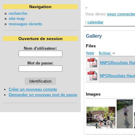
Navigation
»
recherche
Vous devez
vous connecte
site map
|
calendar
messages récents
Gallery
Ouverture de session
Files
Nom d'utilisateur:
type
fichier
NNPGResultats Rel
Mot de passe:
NPGResultats Haute
Créer un nouveau compte
Images
Demander un nouveau mot de passe