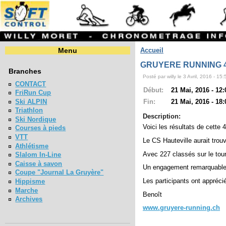
Menu
Accueil
GRUYERE RUNNING 4èm
Branches
Posté par willy le 3 Avril, 2016 - 15:
CONTACT
Début:
21 Mai, 2016 - 12:
FriRun Cup
Ski ALPIN
Fin:
21 Mai, 2016 - 18:
Triathlon
Description:
Ski Nordique
Voici les résultats de cette
Courses à pieds
VTT
Le CS Hauteville aurait trou
Athlétisme
Avec 227 classés sur le tour
Slalom In-Line
Caisse à savon
Un engagement remarquable d
Coupe "Journal La Gruyère"
Les participants ont appréci
Hippisme
Marche
Benoît
Archives
www.gruyere-running.ch