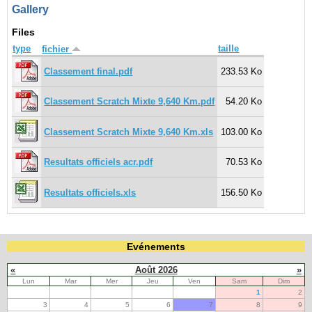
Gallery
Navigation
Files
recherche
type
taille
fichier
site map
messages récents
Classement final.pdf
233.53 Ko
Classement Scratch Mixte 9,640 Km.pdf
54.20 Ko
Ouverture de session
Nom d'utilisateur:
Classement Scratch Mixte 9,640 Km.xls
103.00 Ko
Mot de passe:
Resultats officiels acr.pdf
70.53 Ko
Resultats officiels.xls
156.50 Ko
Créer un nouveau compte
Demander un nouveau mot de passe
Evénements
«
Août 2026
»
Lun
Mar
Mer
Jeu
Ven
Sam
Dim
1
2
3
4
5
6
7
8
9