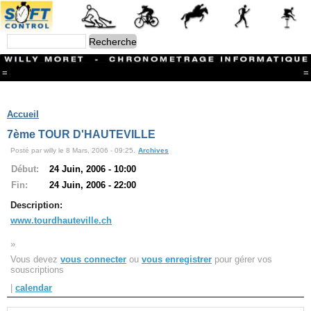
=
=
Menu
Branches
Accueil
CONTACT
7ème TOUR D'HAUTEVILLE
FriRun Cup
Posté par willy le 8 Mars, 2006 - 09:25.
Archives
Ski ALPIN
Triathlon
Début:
24 Juin, 2006 - 10:00
Ski Nordique
Fin:
24 Juin, 2006 - 22:00
Courses à pieds
VTT
Description:
Athlétisme
www.tourdhauteville.ch
Slalom In-Line
Caisse à savon
»
Coupe "Journal La Gruyère"
Vous devez
vous connecter
ou
vous enregistrer
pour gérer vos
Hippisme
souscriptions
Marche
|
calendar
Archives