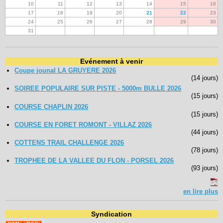
10
11
12
13
14
15
16
17
18
19
20
21
22
23
24
25
26
27
28
29
30
31
Evénement à venir
Coupe jounal LA GRUYERE 2026
(14 jours)
SOIREE POPULAIRE SUR PISTE - 5000m BULLE 2026
(15 jours)
COURSE CHAPLIN 2026
(15 jours)
COURSE EN FORET ROMONT - VILLAZ 2026
(44 jours)
COTTENS TRAIL CHALLENGE 2026
(78 jours)
TROPHEE DE LA VALLEE DU FLON - PORSEL 2026
(93 jours)
en lire plus
Syndication