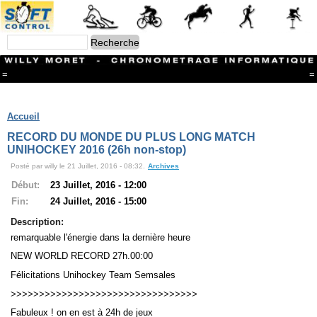
=
=
Menu
Branches
Accueil
CONTACT
RECORD DU MONDE DU PLUS LONG MATCH
FriRun Cup
UNIHOCKEY 2016 (26h non-stop)
Ski ALPIN
Posté par willy le 21 Juillet, 2016 - 08:32.
Archives
Triathlon
Ski Nordique
Début:
23 Juillet, 2016 - 12:00
Courses à pieds
Fin:
24 Juillet, 2016 - 15:00
VTT
Athlétisme
Description:
Slalom In-Line
remarquable l'énergie dans la dernière heure
Caisse à savon
NEW WORLD RECORD 27h.00:00
Coupe "Journal La Gruyère"
Hippisme
Félicitations Unihockey Team Semsales
Marche
>>>>>>>>>>>>>>>>>>>>>>>>>>>>>>>>>
Archives
Fabuleux ! on en est à 24h de jeux