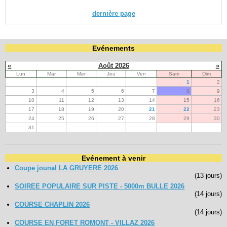
dernière page
Evénements
«
Août 2026
»
Lun
Mar
Mer
Jeu
Ven
Sam
Dim
1
2
3
4
5
6
7
8
9
10
11
12
13
14
15
16
17
18
19
20
21
22
23
24
25
26
27
28
29
30
31
Evénement à venir
Coupe jounal LA GRUYERE 2026
(13 jours)
SOIREE POPULAIRE SUR PISTE - 5000m BULLE 2026
(14 jours)
COURSE CHAPLIN 2026
(14 jours)
COURSE EN FORET ROMONT - VILLAZ 2026