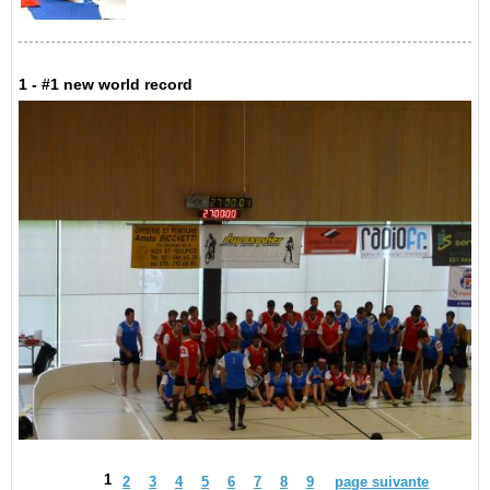
1 - #1 new world record
1
2
3
4
5
6
7
8
9
page suivante