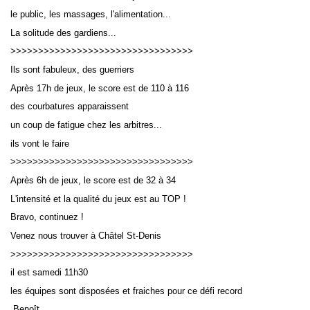
le public, les massages, l'alimentation...
Navigation
La solitude des gardiens...
recherche
>>>>>>>>>>>>>>>>>>>>>>>>>>>>>>>>>
site map
Ils sont fabuleux, des guerriers
messages récents
Après 17h de jeux, le score est de 110 à 116
Ouverture de session
des courbatures apparaissent
un coup de fatigue chez les arbitres...
Nom d'utilisateur:
ils vont le faire
Mot de passe:
>>>>>>>>>>>>>>>>>>>>>>>>>>>>>>>>>
Après 6h de jeux, le score est de 32 à 34
L'intensité et la qualité du jeux est au TOP !
Bravo, continuez !
Créer un nouveau compte
Demander un nouveau mot de passe
Venez nous trouver à Châtel St-Denis
>>>>>>>>>>>>>>>>>>>>>>>>>>>>>>>>>
il est samedi 11h30
les équipes sont disposées et fraiches pour ce défi record
Benoît