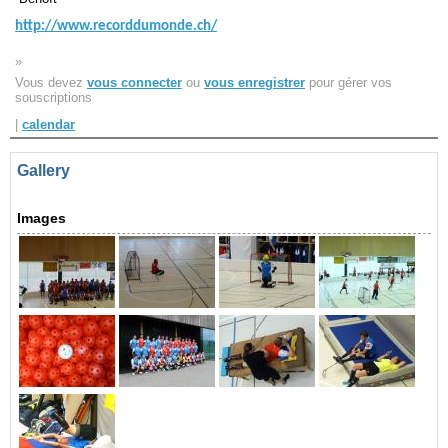
http://www.recorddumonde.ch/
»
Vous devez
vous connecter
ou
vous enregistrer
pour gérer vos
souscriptions
|
calendar
Gallery
Images