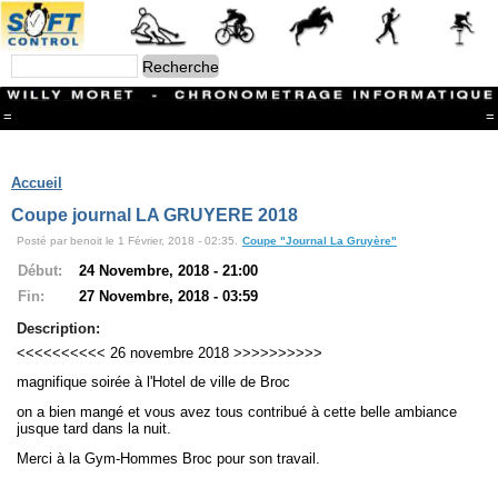
=
=
Menu
Branches
Accueil
CONTACT
Coupe journal LA GRUYERE 2018
FriRun Cup
Posté par benoit le 1 Février, 2018 - 02:35.
Coupe "Journal La Gruyère"
Ski ALPIN
Triathlon
Début:
24 Novembre, 2018 - 21:00
Ski Nordique
Fin:
27 Novembre, 2018 - 03:59
Courses à pieds
VTT
Description:
Athlétisme
<<<<<<<<<< 26 novembre 2018 >>>>>>>>>>
Slalom In-Line
magnifique soirée à l'Hotel de ville de Broc
Caisse à savon
Coupe "Journal La Gruyère"
on a bien mangé et vous avez tous contribué à cette belle ambiance
Hippisme
jusque tard dans la nuit.
Marche
Merci à la Gym-Hommes Broc pour son travail.
Archives