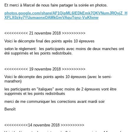
Et merci à Marcel de nous faire partager la soirée en photos.
photos.google.com/share/AF1QipML6lEDkEmk7QKVNumJRQyjZ_H
Navigation
XFLX0zky7YUumaonxOAMkGmVAquTqnz-VuKfxnw
recherche
site map
messages récents
<<<<<<<<<< 21 novembre 2018 >>>>>>>>>>
Voici le décompte final des points après 10 épreuves
Ouverture de session
selon le règlement: les participants avec moins de deux manches ont
été supprimés et les points redistribués.
Nom d'utilisateur:
Mot de passe:
<<<<<<<<<< 19 novembre 2018 >>>>>>>>>>
Voici le décompte des points après 10 épreuves (avec le semi-
marathon)
les participants en "italiques" avec moins de 2 épreuves vont être
supprimés et les points redistribués
Créer un nouveau compte
Demander un nouveau mot de passe
merci de me communiquer les corrections avant mardi soir
Benoît
<<<<<<<<<<14 novembre 2018 >>>>>>>>>>