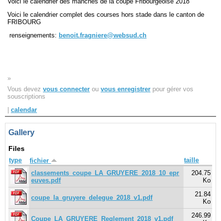
Voici le calendrier des manches de la coupe Fribourgeoise 2018
Voici le calendrier complet des courses hors stade dans le canton de
FRIBOURG
renseignements:
benoit.fragniere@websud.ch
»
Vous devez
vous connecter
ou
vous enregistrer
pour gérer vos
souscriptions
|
calendar
Gallery
Files
type
taille
fichier
classements_coupe_LA_GRUYERE_2018_10_epr
204.75
euves.pdf
Ko
21.84
coupe_la_gruyere_delegue_2018_v1.pdf
Ko
246.99
Coupe_LA_GRUYERE_Reglement_2018_v1.pdf