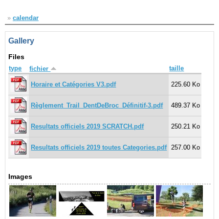
»
calendar
Gallery
Files
type
taille
fichier
Horaire et Catégories V3.pdf
225.60 Ko
Règlement_Trail_DentDeBroc_Définitif-3.pdf
489.37 Ko
Resultats officiels 2019 SCRATCH.pdf
250.21 Ko
Resultats officiels 2019 toutes Categories.pdf
257.00 Ko
Images