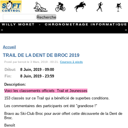
=
=
Menu
Branches
Accueil
CONTACT
TRAIL DE LA DENT DE BROC 2019
FriRun Cup
Posté par benoit le 3 Mars, 2019 - 00:21.
Courses à pieds
Ski ALPIN
Triathlon
Début:
8 Juin, 2019 - 09:00
Ski Nordique
Fin:
8 Juin, 2019 - 23:59
Courses à pieds
VTT
Description:
Athlétisme
Voici les classements officiels Trail et Jeunesses
Slalom In-Line
153 classés sur ce Trail qui a bénéficié de superbes conditions.
Caisse à savon
Coupe "Journal La Gruyère"
Les commentaires des participants ont été "grandiose !"
Hippisme
Bravo au Ski-Club Broc pour avoir offert cette découverte de la Dent de
Marche
Broc.
Archives
Benoît