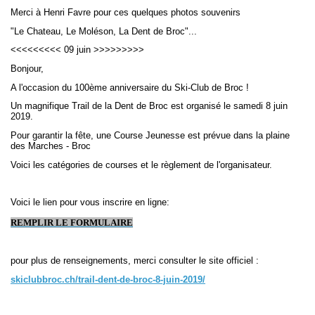
Merci à Henri Favre pour ces quelques photos souvenirs
"Le Chateau, Le Moléson, La Dent de Broc"...
Navigation
recherche
<<<<<<<<< 09 juin >>>>>>>>>
site map
Bonjour,
messages récents
A l'occasion du 100ème anniversaire du Ski-Club de Broc !
Un magnifique Trail de la Dent de Broc est organisé le samedi 8 juin
Ouverture de session
2019.
Nom d'utilisateur:
Pour garantir la fête, une Course Jeunesse est prévue dans la plaine
des Marches - Broc
Mot de passe:
Voici les catégories de courses et le règlement de l'organisateur.
Voici le lien pour vous inscrire en ligne:
REMPLIR LE FORMULAIRE
Créer un nouveau compte
Demander un nouveau mot de passe
pour plus de renseignements, merci consulter le site officiel :
skiclubbroc.ch/trail-dent-de-broc-8-juin-2019/