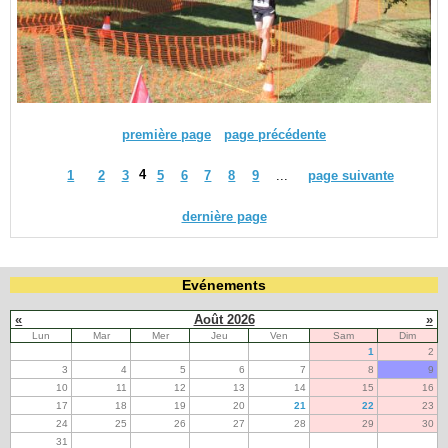
première page
page précédente
4
1
2
3
5
6
7
8
9
...
page suivante
dernière page
Evénements
«
Août 2026
»
Lun
Mar
Mer
Jeu
Ven
Sam
Dim
1
2
3
4
5
6
7
8
9
10
11
12
13
14
15
16
17
18
19
20
21
22
23
24
25
26
27
28
29
30
31