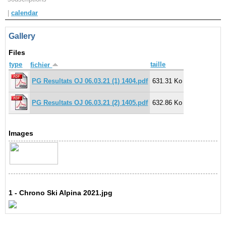
|
calendar
Navigation
recherche
Gallery
site map
messages récents
Files
type
taille
fichier
Ouverture de session
PG Resultats OJ 06.03.21 (1) 1404.pdf
631.31 Ko
Nom d'utilisateur:
PG Resultats OJ 06.03.21 (2) 1405.pdf
632.86 Ko
Mot de passe:
Images
Créer un nouveau compte
Demander un nouveau mot de passe
1 - Chrono Ski Alpina 2021.jpg