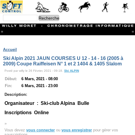
=
=
Menu
Branches
Accueil
CONTACT
Ski Alpin 2021 JAUN COURSES U 12 - 14 - 16 (2005 à
FriRun Cup
2009) Coupe Raiffeisen N° 1 et 2 1404 & 1405 Slalom
Ski ALPIN
Posté par willy le 26 Février, 2021 - 09:18.
Ski ALPIN
Triathlon
Ski Nordique
Début:
6 Mars, 2021 - 08:00
Courses à pieds
Fin:
6 Mars, 2021 - 23:00
VTT
Athlétisme
Description:
Slalom In-Line
Organisateur : Ski-club Alpina Bulle
Caisse à savon
Coupe "Journal La Gruyère"
Inscriptions Online
Hippisme
Marche
»
Archives
Vous devez
vous connecter
ou
vous enregistrer
pour gérer vos
souscriptions