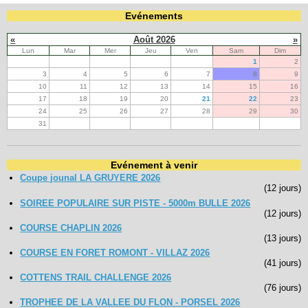
Evénements
«
Août 2026
»
Lun
Mar
Mer
Jeu
Ven
Sam
Dim
1
2
3
4
5
6
7
8
9
10
11
12
13
14
15
16
17
18
19
20
21
22
23
24
25
26
27
28
29
30
31
Evénement à venir
Coupe jounal LA GRUYERE 2026
(12 jours)
SOIREE POPULAIRE SUR PISTE - 5000m BULLE 2026
(12 jours)
COURSE CHAPLIN 2026
(13 jours)
COURSE EN FORET ROMONT - VILLAZ 2026
(41 jours)
COTTENS TRAIL CHALLENGE 2026
(76 jours)
TROPHEE DE LA VALLEE DU FLON - PORSEL 2026