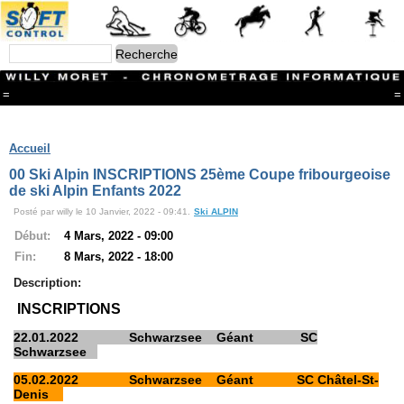
=
=
Menu
Branches
Accueil
CONTACT
00 Ski Alpin INSCRIPTIONS 25ème Coupe fribourgeoise
FriRun Cup
de ski Alpin Enfants 2022
Ski ALPIN
Posté par willy le 10 Janvier, 2022 - 09:41.
Ski ALPIN
Triathlon
Ski Nordique
Début:
4 Mars, 2022 - 09:00
Courses à pieds
Fin:
8 Mars, 2022 - 18:00
VTT
Athlétisme
Description:
Slalom In-Line
INSCRIPTIONS
Caisse à savon
Coupe "Journal La Gruyère"
22.01.2022 Schwarzsee Géant SC
Hippisme
Schwarzsee
Marche
Archives
05.02.2022 Schwarzsee Géant SC Châtel-St-
Denis