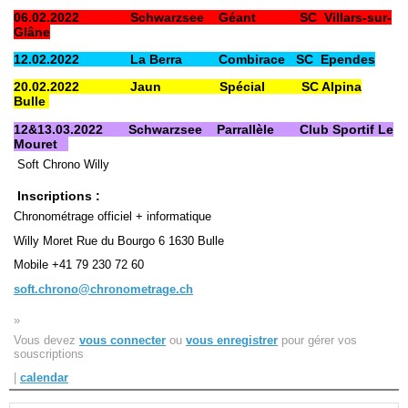
06.02.2022 Schwarzsee Géant SC Villars-sur-
Glâne
Navigation
12.02.2022 La Berra Combirace SC Ependes
recherche
site map
20.02.2022 Jaun
Spécial SC Alpina
messages récents
Bulle
12&13.03.2022 Schwarzsee Parrallèle Club Sportif Le
Ouverture de session
Mouret
Soft Chrono Willy
Nom d'utilisateur:
Inscriptions :
Mot de passe:
Chronométrage officiel + informatique
Willy Moret Rue du Bourgo 6 1630 Bulle
Mobile +41 79 230 72 60
soft.chrono@chronometrage.ch
Créer un nouveau compte
Demander un nouveau mot de passe
»
Vous devez
vous connecter
ou
vous enregistrer
pour gérer vos
souscriptions
|
calendar