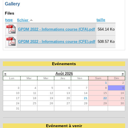
Gallery
Files
type
taille
fichier
GPDM 2022 - Informations course (CFA).pdf
564.14 Ko
GPDM 2022 - Informations course (CFE).pdf
508.57 Ko
Evénements
«
Août 2026
»
Lun
Mar
Mer
Jeu
Ven
Sam
Dim
1
2
3
4
5
6
7
8
9
10
11
12
13
14
15
16
17
18
19
20
21
22
23
24
25
26
27
28
29
30
31
Evénement à venir