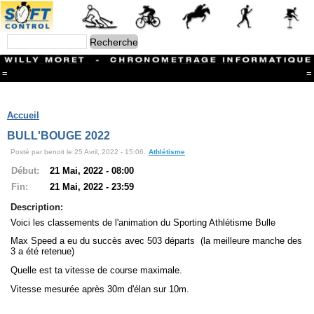
=
=
Menu
Branches
Accueil
CONTACT
BULL'BOUGE 2022
FriRun Cup
Posté par benoit le 25 Avril, 2022 - 15:06.
Athlétisme
Ski ALPIN
Triathlon
Début:
21 Mai, 2022 - 08:00
Ski Nordique
Fin:
21 Mai, 2022 - 23:59
Courses à pieds
VTT
Description:
Athlétisme
Voici les classements de l'animation du Sporting Athlétisme Bulle
Slalom In-Line
Max Speed a eu du succès avec 503 départs (la meilleure manche des
Caisse à savon
3 a été retenue)
Coupe "Journal La Gruyère"
Hippisme
Quelle est ta vitesse de course maximale.
Marche
Vitesse mesurée après 30m d'élan sur 10m.
Archives