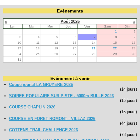
Evénements
«
Août 2026
»
Lun
Mar
Mer
Jeu
Ven
Sam
Dim
1
2
3
4
5
6
7
8
9
10
11
12
13
14
15
16
17
18
19
20
21
22
23
24
25
26
27
28
29
30
31
Evénement à venir
Coupe jounal LA GRUYERE 2026
(14 jours)
SOIREE POPULAIRE SUR PISTE - 5000m BULLE 2026
(15 jours)
COURSE CHAPLIN 2026
(15 jours)
COURSE EN FORET ROMONT - VILLAZ 2026
(44 jours)
COTTENS TRAIL CHALLENGE 2026
(78 jours)