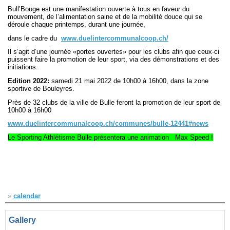
Bull’Bouge est une manifestation ouverte à tous en faveur du
mouvement, de l’alimentation saine et de la mobilité douce qui se
Navigation
déroule chaque printemps, durant une journée,
recherche
dans le cadre du
www.duelintercommunalcoop.ch/
site map
Il s’agit d’une journée «portes ouvertes» pour les clubs afin que ceux-ci
messages récents
puissent faire la promotion de leur sport, via des démonstrations et des
initiations.
Ouverture de session
Edition 2022:
samedi 21 mai 2022 de 10h00 à 16h00, dans la zone
sportive de Bouleyres.
Nom d'utilisateur:
Près de 32 clubs de la ville de Bulle feront la promotion de leur sport de
10h00 à 16h00
Mot de passe:
www.duelintercommunalcoop.ch/communes/bulle-12441#news
Le Sporting Athlétisme Bulle présentera une animation Max Speed !
Créer un nouveau compte
Demander un nouveau mot de passe
»
calendar
Gallery