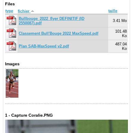
Files
type
taille
fichier
Bullbouge_2022_flyer DEFINITIF (ID
3.41 Mo
2550087).pdf
101.48
Classement Bull'Bouge 2022 MaxSpeed.pdf
Ko
487.04
Plan SAB-MaxSpeed v2.pdf
Ko
Images
1 - Capture Coralie.PNG