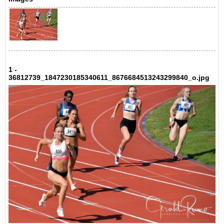
1 -
36812739_1847230185340611_8676684513243299840_o.jpg