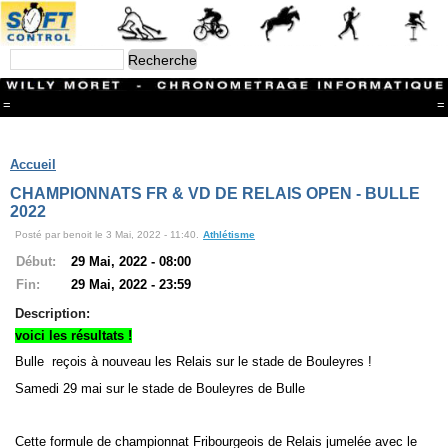
=
=
Menu
Branches
Accueil
CONTACT
CHAMPIONNATS FR & VD DE RELAIS OPEN - BULLE
FriRun Cup
2022
Ski ALPIN
Posté par benoit le 3 Mai, 2022 - 11:40.
Athlétisme
Triathlon
Ski Nordique
Début:
29 Mai, 2022 - 08:00
Courses à pieds
Fin:
29 Mai, 2022 - 23:59
VTT
Athlétisme
Description:
Slalom In-Line
voici les résultats !
Caisse à savon
Bulle reçois à nouveau les Relais sur le stade de Bouleyres !
Coupe "Journal La Gruyère"
Hippisme
Samedi 29 mai sur le stade de Bouleyres de Bulle
Marche
Archives
Cette formule de championnat Fribourgeois de Relais jumelée avec le