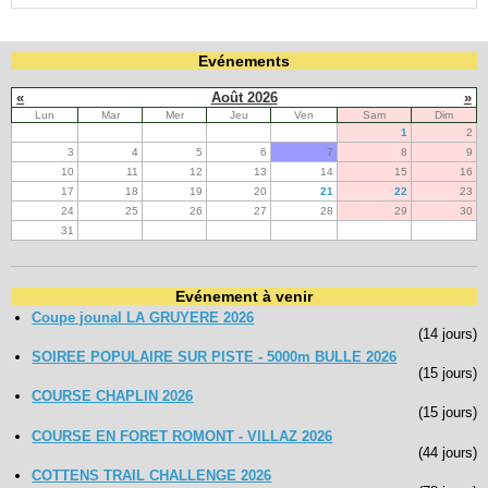
Evénements
«
Août 2026
»
Lun
Mar
Mer
Jeu
Ven
Sam
Dim
1
2
3
4
5
6
7
8
9
10
11
12
13
14
15
16
17
18
19
20
21
22
23
24
25
26
27
28
29
30
31
Evénement à venir
Coupe jounal LA GRUYERE 2026
(14 jours)
SOIREE POPULAIRE SUR PISTE - 5000m BULLE 2026
(15 jours)
COURSE CHAPLIN 2026
(15 jours)
COURSE EN FORET ROMONT - VILLAZ 2026
(44 jours)
COTTENS TRAIL CHALLENGE 2026