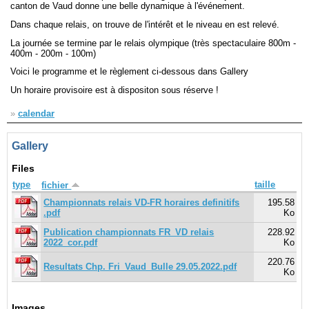
canton de Vaud donne une belle dynamique à l'événement.
Dans chaque relais, on trouve de l'intérêt et le niveau en est relevé.
Navigation
La journée se termine par le relais olympique (très spectaculaire 800m -
recherche
400m - 200m - 100m)
site map
messages récents
Voici le programme et le règlement ci-dessous dans Gallery
Un horaire provisoire est à dispositon sous réserve !
Ouverture de session
»
calendar
Nom d'utilisateur:
Gallery
Mot de passe:
Files
type
taille
fichier
Championnats relais VD-FR horaires definitifs
195.58
.pdf
Ko
Créer un nouveau compte
Publication championnats FR_VD relais
228.92
Demander un nouveau mot de passe
2022_cor.pdf
Ko
220.76
Resultats Chp. Fri_Vaud_Bulle 29.05.2022.pdf
Ko
Images