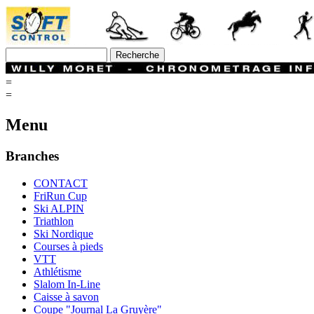
=
=
Menu
Branches
CONTACT
FriRun Cup
Ski ALPIN
Triathlon
Ski Nordique
Courses à pieds
VTT
Athlétisme
Slalom In-Line
Caisse à savon
Coupe "Journal La Gruyère"