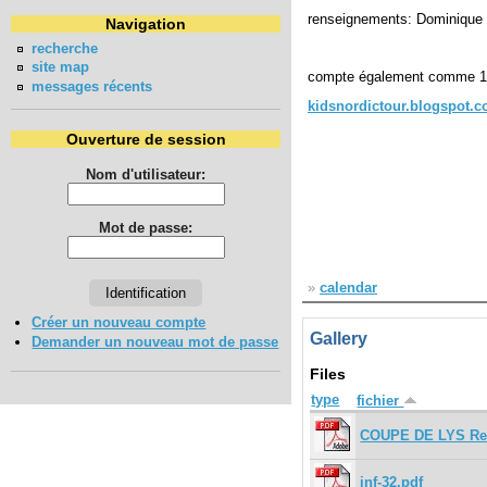
renseignements: Dominique
Navigation
recherche
site map
compte également comme 1
messages récents
kidsnordictour.blogspot.c
Ouverture de session
Nom d'utilisateur:
Mot de passe:
»
calendar
Créer un nouveau compte
Gallery
Demander un nouveau mot de passe
Files
type
fichier
COUPE DE LYS Resul
inf-32.pdf