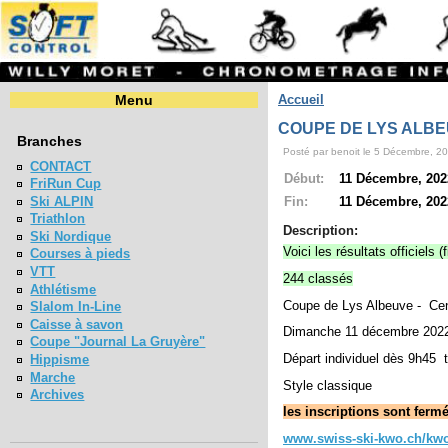
Menu
Accueil
COUPE DE LYS ALBE
Branches
Posté par benoit le 5 Décembre, 20
CONTACT
Début:
11 Décembre, 2022
FriRun Cup
Ski ALPIN
Fin:
11 Décembre, 2022
Triathlon
Description:
Ski Nordique
Voici les résultats officiel
Courses à pieds
VTT
244 classés
Athlétisme
Coupe de Lys Albeuve - Ce
Slalom In-Line
Caisse à savon
Dimanche 11 décembre 202
Coupe "Journal La Gruyère"
Départ individuel dès 9h45 
Hippisme
Marche
Style classique
Archives
les inscriptions sont fermé
www.swiss-ski-kwo.ch/kwo