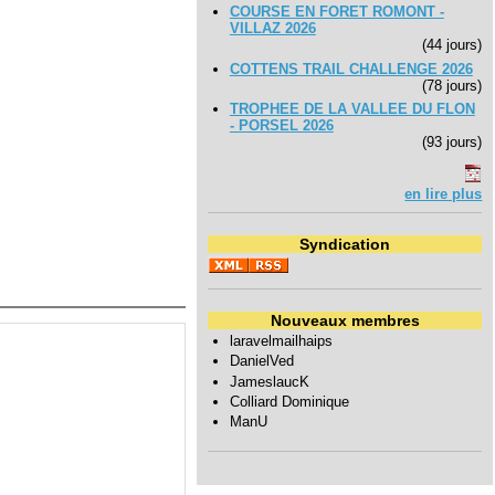
COURSE EN FORET ROMONT -
VILLAZ 2026
(44 jours)
COTTENS TRAIL CHALLENGE 2026
(78 jours)
TROPHEE DE LA VALLEE DU FLON
- PORSEL 2026
(93 jours)
en lire plus
Syndication
Nouveaux membres
laravelmailhaips
DanielVed
JameslaucK
Colliard Dominique
ManU