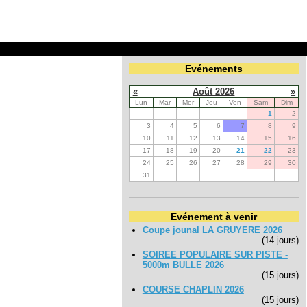
Evénements
«
Août 2026
»
Lun
Mar
Mer
Jeu
Ven
Sam
Dim
1
2
3
4
5
6
7
8
9
10
11
12
13
14
15
16
17
18
19
20
21
22
23
24
25
26
27
28
29
30
31
Evénement à venir
Coupe jounal LA GRUYERE 2026
(14 jours)
SOIREE POPULAIRE SUR PISTE -
5000m BULLE 2026
(15 jours)
COURSE CHAPLIN 2026
(15 jours)