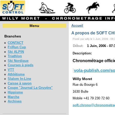
Menu
Accueil
A propos de SOFT C
Branches
Posté par willy le 1 Juin, 2006 - 08:
CONTACT
Début:
1 Juin, 2006 - 07:
FriRun Cup
Ski ALPIN
Description:
Triathlon
Chronométrage offici
Ski Nordique
Courses à pieds
VTT
vola-publish.com/so
Athlétisme
Wil
Slalom In-Line
Caisse à savon
Rue d
Coupe "Journal La Gruyère"
163
Hippisme
Marche
Mobile
+41 
Archives
soft.chrono@chronometra