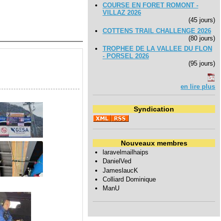
COURSE EN FORET ROMONT -
VILLAZ 2026
(45 jours)
COTTENS TRAIL CHALLENGE 2026
(80 jours)
TROPHEE DE LA VALLEE DU FLON
- PORSEL 2026
(95 jours)
en lire plus
Syndication
Nouveaux membres
laravelmailhaips
DanielVed
JameslaucK
Colliard Dominique
ManU