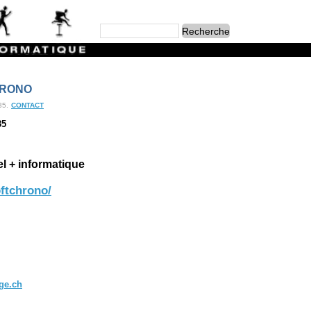
HRONO
35.
CONTACT
35
el + informatique
ftchrono/
ly Moret
u Bourgo 6
0 Bulle
79 230 72 60
ge.ch