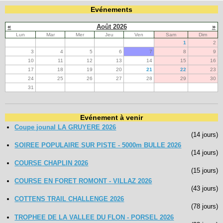
Evénements
«
Août 2026
»
Lun
Mar
Mer
Jeu
Ven
Sam
Dim
1
2
3
4
5
6
7
8
9
10
11
12
13
14
15
16
17
18
19
20
21
22
23
24
25
26
27
28
29
30
31
Evénement à venir
Coupe jounal LA GRUYERE 2026
(14 jours)
SOIREE POPULAIRE SUR PISTE - 5000m BULLE 2026
(14 jours)
COURSE CHAPLIN 2026
(15 jours)
COURSE EN FORET ROMONT - VILLAZ 2026
(43 jours)
COTTENS TRAIL CHALLENGE 2026
(78 jours)
TROPHEE DE LA VALLEE DU FLON - PORSEL 2026