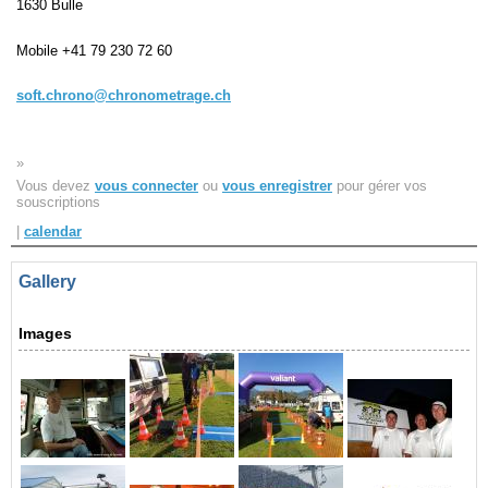
1630 Bulle
Navigation
Mobile
+41 79 230 72 60
recherche
site map
soft.chrono@chronometrage.ch
messages récents
»
Ouverture de session
Vous devez
vous connecter
ou
vous enregistrer
pour gérer vos
Nom d'utilisateur:
souscriptions
|
calendar
Mot de passe:
Gallery
Images
Créer un nouveau compte
Demander un nouveau mot de passe