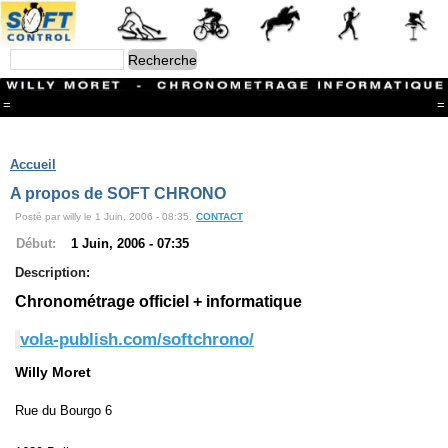
=
=
Menu
Branches
Accueil
CONTACT
A propos de SOFT CHRONO
FriRun Cup
Posté par willy le 1 Juin, 2006 - 08:35.
CONTACT
Ski ALPIN
Triathlon
Début:
1 Juin, 2006 - 07:35
Ski Nordique
Description:
Courses à pieds
VTT
Chronométrage officiel + informatique
Athlétisme
Slalom In-Line
vola-publish.com/softchrono/
Caisse à savon
Coupe "Journal La Gruyère"
Willy Moret
Hippisme
Marche
Rue du Bourgo 6
Archives