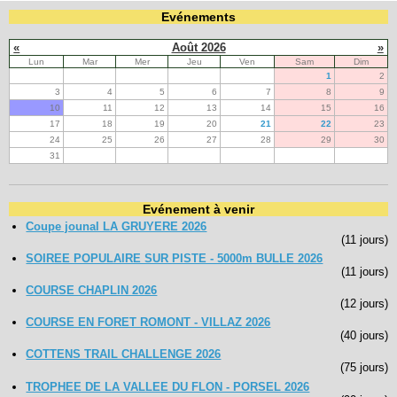
Evénements
«
Août 2026
»
Lun
Mar
Mer
Jeu
Ven
Sam
Dim
1
2
3
4
5
6
7
8
9
10
11
12
13
14
15
16
17
18
19
20
21
22
23
24
25
26
27
28
29
30
31
Evénement à venir
Coupe jounal LA GRUYERE 2026
(11 jours)
SOIREE POPULAIRE SUR PISTE - 5000m BULLE 2026
(11 jours)
COURSE CHAPLIN 2026
(12 jours)
COURSE EN FORET ROMONT - VILLAZ 2026
(40 jours)
COTTENS TRAIL CHALLENGE 2026
(75 jours)
TROPHEE DE LA VALLEE DU FLON - PORSEL 2026