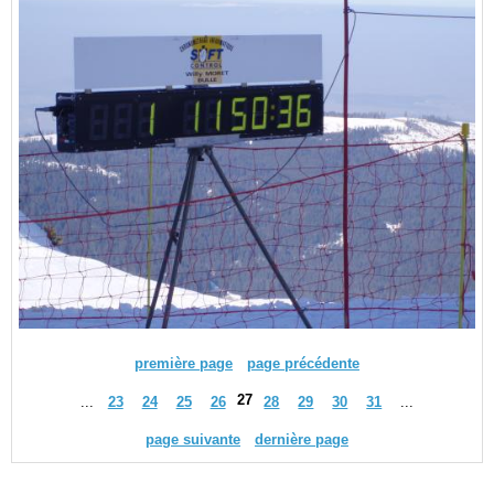
première page
page précédente
27
...
23
24
25
26
28
29
30
31
...
page suivante
dernière page