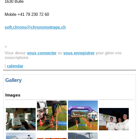
1630 Bulle
Navigation
Mobile
+41 79 230 72 60
recherche
site map
soft.chrono@chronometrage.ch
messages récents
»
Ouverture de session
Vous devez
vous connecter
ou
vous enregistrer
pour gérer vos
Nom d'utilisateur:
souscriptions
|
calendar
Mot de passe:
Gallery
Images
Créer un nouveau compte
Demander un nouveau mot de passe