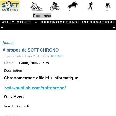
=
=
Menu
Branches
Accueil
CONTACT
A propos de SOFT CHRONO
FriRun Cup
Posté par willy le 1 Juin, 2006 - 08:35.
CONTACT
Ski ALPIN
Triathlon
Début:
1 Juin, 2006 - 07:35
Ski Nordique
Description:
Courses à pieds
VTT
Chronométrage officiel + informatique
Athlétisme
Slalom In-Line
vola-publish.com/softchrono/
Caisse à savon
Coupe "Journal La Gruyère"
Willy Moret
Hippisme
Marche
Rue du Bourgo 6
Archives