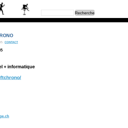
HRONO
35.
CONTACT
35
el + informatique
ftchrono/
ly Moret
u Bourgo 6
0 Bulle
79 230 72 60
ge.ch