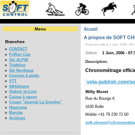
Menu
Accueil
A propos de SOFT C
Branches
Posté par willy le 1 Juin, 2006 - 08:
CONTACT
Début:
1 Juin, 2006 - 07:
FriRun Cup
Ski ALPIN
Description:
Triathlon
Chronométrage offici
Ski Nordique
Courses à pieds
VTT
vola-publish.com/so
Athlétisme
Wil
Slalom In-Line
Caisse à savon
Rue d
Coupe "Journal La Gruyère"
163
Hippisme
Marche
Mobile
+41 
Archives
soft.chrono@chronometra