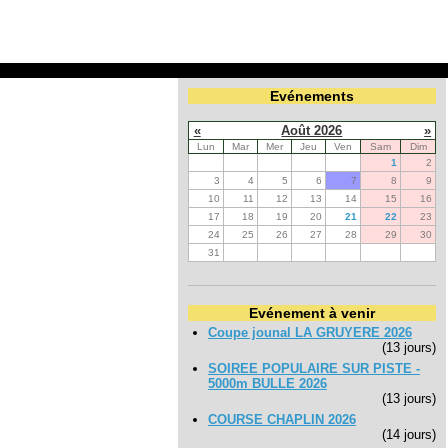
Evénements
«
Août 2026
»
Lun
Mar
Mer
Jeu
Ven
Sam
Dim
1
2
3
4
5
6
7
8
9
10
11
12
13
14
15
16
17
18
19
20
21
22
23
24
25
26
27
28
29
30
31
Evénement à venir
Coupe jounal LA GRUYERE 2026
(13 jours)
SOIREE POPULAIRE SUR PISTE -
5000m BULLE 2026
(13 jours)
COURSE CHAPLIN 2026
(14 jours)