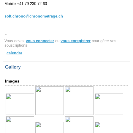
Navigation
Mobile
+41 79 230 72 60
recherche
site map
soft.chrono@chronometrage.ch
messages récents
»
Ouverture de session
Vous devez
vous connecter
ou
vous enregistrer
pour gérer vos
Nom d'utilisateur:
souscriptions
|
calendar
Mot de passe:
Gallery
Images
Créer un nouveau compte
Demander un nouveau mot de passe