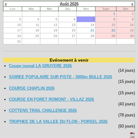
«
Août 2026
»
Lun
Mar
Mer
Jeu
Ven
Sam
Dim
1
2
3
4
5
6
7
8
9
10
11
12
13
14
15
16
17
18
19
20
21
22
23
24
25
26
27
28
29
30
31
Evénement à venir
Coupe jounal LA GRUYERE 2026
(14 jours)
SOIREE POPULAIRE SUR PISTE - 5000m BULLE 2026
(15 jours)
COURSE CHAPLIN 2026
(15 jours)
COURSE EN FORET ROMONT - VILLAZ 2026
(43 jours)
COTTENS TRAIL CHALLENGE 2026
(78 jours)
TROPHEE DE LA VALLEE DU FLON - PORSEL 2026
(93 jours)