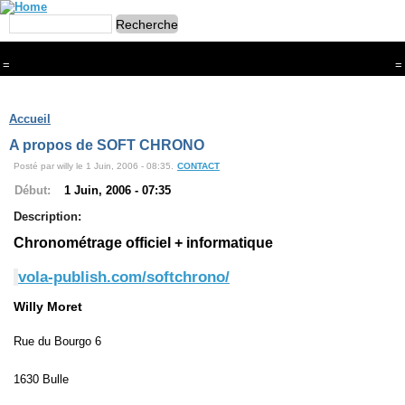
=
=
Menu
Branches
Accueil
CONTACT
A propos de SOFT CHRONO
FriRun Cup
Posté par willy le 1 Juin, 2006 - 08:35.
CONTACT
Ski ALPIN
Triathlon
Début:
1 Juin, 2006 - 07:35
Ski Nordique
Description:
Courses à pieds
VTT
Chronométrage officiel + informatique
Athlétisme
Slalom In-Line
vola-publish.com/softchrono/
Caisse à savon
Coupe "Journal La Gruyère"
Willy Moret
Hippisme
Marche
Rue du Bourgo 6
Archives
1630 Bulle