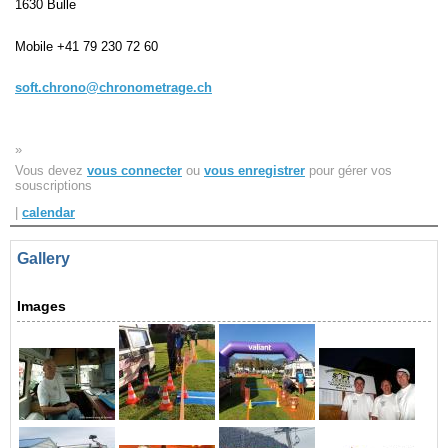
1630 Bulle
Navigation
Mobile
+41 79 230 72 60
recherche
site map
soft.chrono@chronometrage.ch
messages récents
»
Ouverture de session
Vous devez
vous connecter
ou
vous enregistrer
pour gérer vos
Nom d'utilisateur:
souscriptions
|
calendar
Mot de passe:
Gallery
Images
Créer un nouveau compte
Demander un nouveau mot de passe