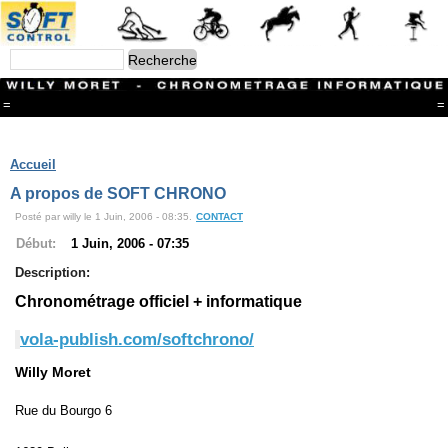
=
=
Menu
Branches
Accueil
CONTACT
A propos de SOFT CHRONO
FriRun Cup
Posté par willy le 1 Juin, 2006 - 08:35.
CONTACT
Ski ALPIN
Triathlon
Début:
1 Juin, 2006 - 07:35
Ski Nordique
Description:
Courses à pieds
VTT
Chronométrage officiel + informatique
Athlétisme
Slalom In-Line
vola-publish.com/softchrono/
Caisse à savon
Coupe "Journal La Gruyère"
Willy Moret
Hippisme
Marche
Rue du Bourgo 6
Archives