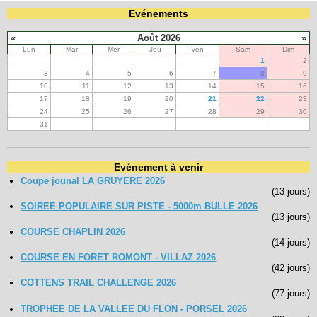
Evénements
«
Août 2026
»
Lun
Mar
Mer
Jeu
Ven
Sam
Dim
1
2
3
4
5
6
7
8
9
10
11
12
13
14
15
16
17
18
19
20
21
22
23
24
25
26
27
28
29
30
31
Evénement à venir
Coupe jounal LA GRUYERE 2026
(13 jours)
SOIREE POPULAIRE SUR PISTE - 5000m BULLE 2026
(13 jours)
COURSE CHAPLIN 2026
(14 jours)
COURSE EN FORET ROMONT - VILLAZ 2026
(42 jours)
COTTENS TRAIL CHALLENGE 2026
(77 jours)
TROPHEE DE LA VALLEE DU FLON - PORSEL 2026