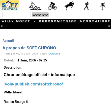
=
=
Menu
Branches
Accueil
CONTACT
A propos de SOFT CHRONO
FriRun Cup
Posté par willy le 1 Juin, 2006 - 08:35.
CONTACT
Ski ALPIN
Triathlon
Début:
1 Juin, 2006 - 07:35
Ski Nordique
Description:
Courses à pieds
VTT
Chronométrage officiel + informatique
Athlétisme
Slalom In-Line
vola-publish.com/softchrono/
Caisse à savon
Coupe "Journal La Gruyère"
Willy Moret
Hippisme
Marche
Rue du Bourgo 6
Archives