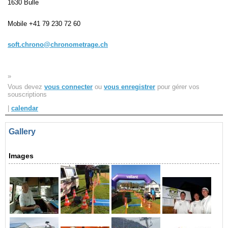
1630 Bulle
Navigation
Mobile
+41 79 230 72 60
recherche
site map
soft.chrono@chronometrage.ch
messages récents
»
Ouverture de session
Vous devez
vous connecter
ou
vous enregistrer
pour gérer vos
Nom d'utilisateur:
souscriptions
|
calendar
Mot de passe:
Gallery
Images
Créer un nouveau compte
Demander un nouveau mot de passe