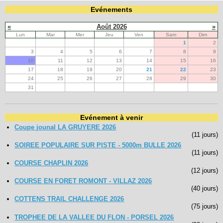
Evénements
«
Août 2026
»
Lun
Mar
Mer
Jeu
Ven
Sam
Dim
1
2
3
4
5
6
7
8
9
10
11
12
13
14
15
16
17
18
19
20
21
22
23
24
25
26
27
28
29
30
31
Evénement à venir
Coupe jounal LA GRUYERE 2026
(11 jours)
SOIREE POPULAIRE SUR PISTE - 5000m BULLE 2026
(11 jours)
COURSE CHAPLIN 2026
(12 jours)
COURSE EN FORET ROMONT - VILLAZ 2026
(40 jours)
COTTENS TRAIL CHALLENGE 2026
(75 jours)
TROPHEE DE LA VALLEE DU FLON - PORSEL 2026