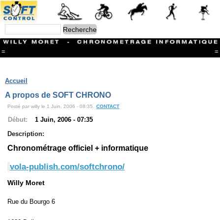
=
=
Menu
Branches
Accueil
CONTACT
A propos de SOFT CHRONO
FriRun Cup
Posté par willy le 1 Juin, 2006 - 08:35.
CONTACT
Ski ALPIN
Triathlon
Début:
1 Juin, 2006 - 07:35
Ski Nordique
Description:
Courses à pieds
VTT
Chronométrage officiel + informatique
Athlétisme
Slalom In-Line
vola-publish.com/softchrono/
Caisse à savon
Coupe "Journal La Gruyère"
Willy Moret
Hippisme
Marche
Rue du Bourgo 6
Archives