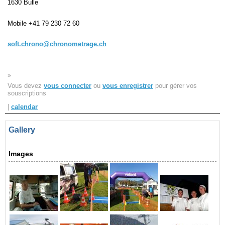
1630 Bulle
Navigation
Mobile
+41 79 230 72 60
recherche
site map
soft.chrono@chronometrage.ch
messages récents
»
Ouverture de session
Vous devez
vous connecter
ou
vous enregistrer
pour gérer vos
Nom d'utilisateur:
souscriptions
|
calendar
Mot de passe:
Gallery
Images
Créer un nouveau compte
Demander un nouveau mot de passe