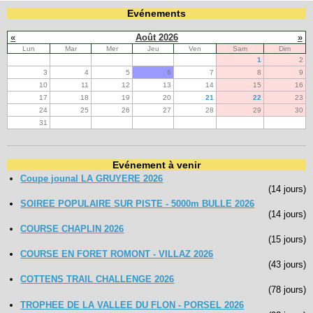
Evénements
«
Août 2026
»
Lun
Mar
Mer
Jeu
Ven
Sam
Dim
1
2
3
4
5
6
7
8
9
10
11
12
13
14
15
16
17
18
19
20
21
22
23
24
25
26
27
28
29
30
31
Evénement à venir
Coupe jounal LA GRUYERE 2026
(14 jours)
SOIREE POPULAIRE SUR PISTE - 5000m BULLE 2026
(14 jours)
COURSE CHAPLIN 2026
(15 jours)
COURSE EN FORET ROMONT - VILLAZ 2026
(43 jours)
COTTENS TRAIL CHALLENGE 2026
(78 jours)
TROPHEE DE LA VALLEE DU FLON - PORSEL 2026