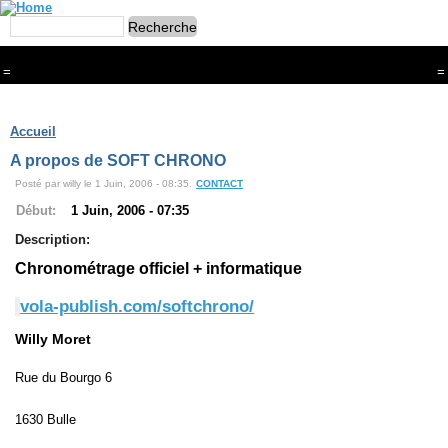
=
=
Menu
Branches
Accueil
CONTACT
A propos de SOFT CHRONO
FriRun Cup
Posté par willy le 1 Juin, 2006 - 08:35.
CONTACT
Ski ALPIN
Triathlon
Début:
1 Juin, 2006 - 07:35
Ski Nordique
Description:
Courses à pieds
VTT
Chronométrage officiel + informatique
Athlétisme
Slalom In-Line
vola-publish.com/softchrono/
Caisse à savon
Coupe "Journal La Gruyère"
Willy Moret
Hippisme
Marche
Rue du Bourgo 6
Archives
1630 Bulle