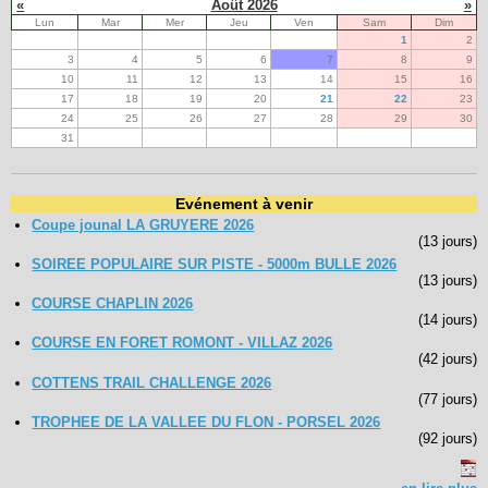
«
Août 2026
»
Lun
Mar
Mer
Jeu
Ven
Sam
Dim
1
2
3
4
5
6
7
8
9
10
11
12
13
14
15
16
17
18
19
20
21
22
23
24
25
26
27
28
29
30
31
Evénement à venir
Coupe jounal LA GRUYERE 2026
(13 jours)
SOIREE POPULAIRE SUR PISTE - 5000m BULLE 2026
(13 jours)
COURSE CHAPLIN 2026
(14 jours)
COURSE EN FORET ROMONT - VILLAZ 2026
(42 jours)
COTTENS TRAIL CHALLENGE 2026
(77 jours)
TROPHEE DE LA VALLEE DU FLON - PORSEL 2026
(92 jours)