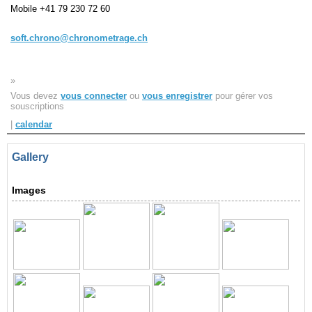
Navigation
Mobile
+41 79 230 72 60
recherche
site map
soft.chrono@chronometrage.ch
messages récents
»
Ouverture de session
Vous devez
vous connecter
ou
vous enregistrer
pour gérer vos
Nom d'utilisateur:
souscriptions
|
calendar
Mot de passe:
Gallery
Images
Créer un nouveau compte
Demander un nouveau mot de passe