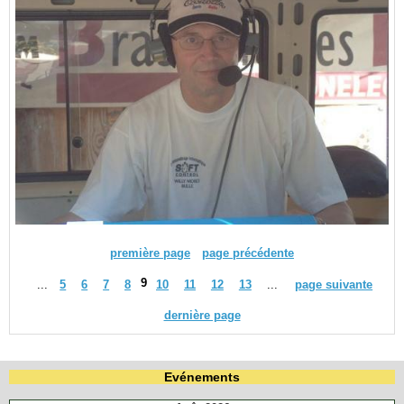
première page
page précédente
9
...
5
6
7
8
10
11
12
13
...
page suivante
dernière page
Evénements