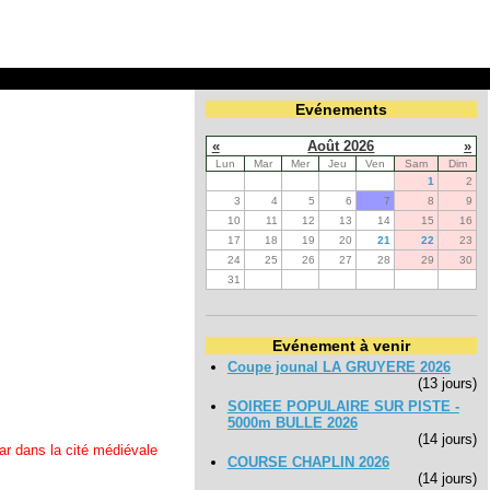
Evénements
«
Août 2026
»
Lun
Mar
Mer
Jeu
Ven
Sam
Dim
1
2
3
4
5
6
7
8
9
10
11
12
13
14
15
16
17
18
19
20
21
22
23
24
25
26
27
28
29
30
31
Evénement à venir
Coupe jounal LA GRUYERE 2026
(13 jours)
SOIREE POPULAIRE SUR PISTE -
5000m BULLE 2026
(14 jours)
ar dans la cité médiévale
COURSE CHAPLIN 2026
(14 jours)