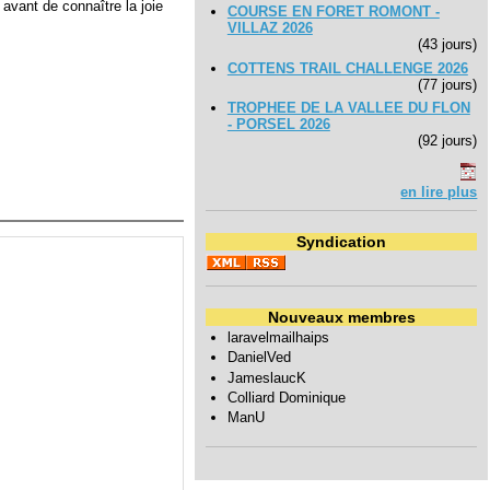
avant de connaître la joie
COURSE EN FORET ROMONT -
VILLAZ 2026
(43 jours)
COTTENS TRAIL CHALLENGE 2026
(77 jours)
TROPHEE DE LA VALLEE DU FLON
- PORSEL 2026
(92 jours)
en lire plus
Syndication
Nouveaux membres
laravelmailhaips
DanielVed
JameslaucK
Colliard Dominique
ManU