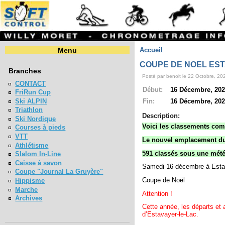
Menu
Accueil
COUPE DE NOEL EST
Branches
Posté par benoit le 22 Octobre, 202
CONTACT
Début:
16 Décembre, 2023
FriRun Cup
Ski ALPIN
Fin:
16 Décembre, 2023
Triathlon
Description:
Ski Nordique
Voici les classements comp
Courses à pieds
VTT
Le nouvel emplacement du C
Athlétisme
591 classés sous une mété
Slalom In-Line
Caisse à savon
Samedi 16 décembre à Esta
Coupe "Journal La Gruyère"
Coupe de Noël
Hippisme
Marche
Attention !
Archives
Cette année, les départs et 
d’Estavayer-le-Lac.