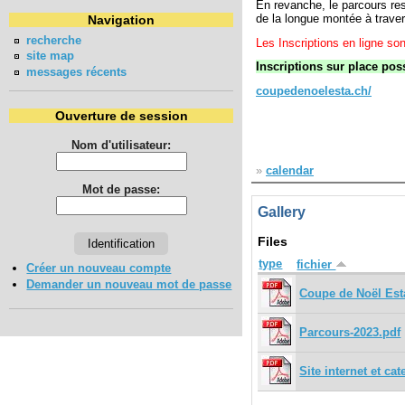
En revanche, le parcours res
de la longue montée à travers
Navigation
recherche
Les Inscriptions en ligne so
site map
Inscriptions sur place pos
messages récents
coupedenoelesta.ch/
Ouverture de session
Nom d'utilisateur:
»
calendar
Mot de passe:
Gallery
Files
type
fichier
Créer un nouveau compte
Demander un nouveau mot de passe
Coupe de Noël Est
Parcours-2023.pdf
Site internet et ca