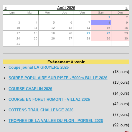
«
Août 2026
»
Lun
Mar
Mer
Jeu
Ven
Sam
Dim
1
2
3
4
5
6
7
8
9
10
11
12
13
14
15
16
17
18
19
20
21
22
23
24
25
26
27
28
29
30
31
Evénement à venir
Coupe jounal LA GRUYERE 2026
(13 jours)
SOIREE POPULAIRE SUR PISTE - 5000m BULLE 2026
(13 jours)
COURSE CHAPLIN 2026
(14 jours)
COURSE EN FORET ROMONT - VILLAZ 2026
(42 jours)
COTTENS TRAIL CHALLENGE 2026
(77 jours)
TROPHEE DE LA VALLEE DU FLON - PORSEL 2026
(92 jours)