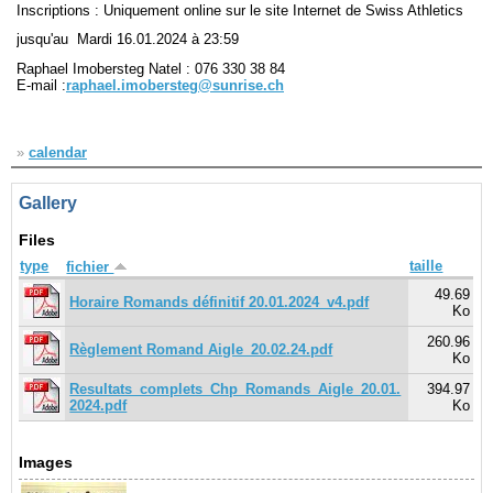
Inscriptions : Uniquement online sur le site Internet de Swiss Athletics
jusqu'au Mardi 16.01.2024 à 23:59
Navigation
Raphael Imobersteg Natel : 076 330 38 84
recherche
E-mail :
raphael.imobersteg@sunrise.ch
site map
messages récents
»
calendar
Ouverture de session
Nom d'utilisateur:
Gallery
Files
Mot de passe:
type
taille
fichier
49.69
Horaire Romands définitif 20.01.2024_v4.pdf
Ko
260.96
Règlement Romand Aigle_20.02.24.pdf
Créer un nouveau compte
Ko
Demander un nouveau mot de passe
Resultats_complets_Chp_Romands_Aigle_20.01.
394.97
2024.pdf
Ko
Images