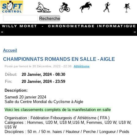
=
=
Menu
Branches
Accueil
CONTACT
CHAMPIONNATS ROMANDS EN SALLE - AIGLE
FriRun Cup
Posté par benoit le 30 Décembre, 2023 - 22:38.
Athlétisme
Ski ALPIN
Triathlon
Début:
20 Janvier, 2024 - 08:30
Ski Nordique
Fin:
20 Janvier, 2024 - 23:59
Courses à pieds
VTT
Description:
Athlétisme
Samedi 20 janvier 2024
Slalom In-Line
Salle du Centre Mondial du Cyclisme à Aigle
Caisse à savon
Voici les classements complets de la manifestation en salle
Coupe "Journal La Gruyère"
Hippisme
Organisation : Fédération Fribourgeois d’ Athlétisme ( FFA )
Marche
Catégories : Hommes, U20 M, U18 M,U16 M, Femmes, U20 W, U18 W,
U16 W
Archives
Disciplines : 50 m. / 50 m. haies / Hauteur / Perche / Longueur / Poids