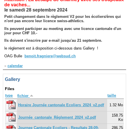
de vaches...
le samedi 28 septembre 2024
Navigation
Petit changement dans le règlement V2 pour les écoliers/ères qui
recherche
n'ont pas encore leur licence swiss-athletics.
site map
Ils peuvent participer au meeting avec une licence cantonale d'un
messages récents
jour pour CHF 10.-
Ils doivent s'inscrire par e-mail jusqu'au 21 septembre.
Ouverture de session
le règlement est à disposition ci-dessous dans Gallery !
Nom d'utilisateur:
OAG Bulle
benoit.fragniere@websud.ch
»
calendar
Mot de passe:
Gallery
Files
Créer un nouveau compte
type
taille
fichier
Demander un nouveau mot de passe
Horaire Journée cantonale Ecoliers_2024_v2.pdf
1.32 Mo
158.75
Journée_cantonale_Règlement_2024_v2.pdf
Ko
Journee Cantonale Ecoliers - Resultats 28-09-
286.75