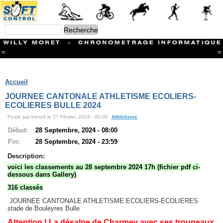
=
=
Menu
Branches
Accueil
CONTACT
JOURNEE CANTONALE ATHLETISME ECOLIERS-
FriRun Cup
ECOLIERES BULLE 2024
Ski ALPIN
Posté par benoit le 27 Février, 2024 - 00:00.
Athlétisme
Triathlon
Ski Nordique
Début:
28 Septembre, 2024 - 08:00
Courses à pieds
Fin:
28 Septembre, 2024 - 23:59
VTT
Athlétisme
Description:
Slalom In-Line
voici les classements au 28 septembre 2024 17h (fichier pdf ci-
Caisse à savon
dessous dans Gallery)
Coupe "Journal La Gruyère"
316 classés
Hippisme
Marche
JOURNEE CANTONALE ATHLETISME ECOLIERS-ECOLIERES
Archives
stade de Bouleyres Bulle
Attention ! La désalpe de Charmey avec ses troupeaux