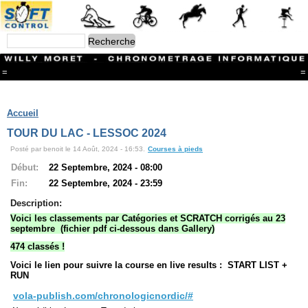
=
=
Menu
Branches
Accueil
CONTACT
TOUR DU LAC - LESSOC 2024
FriRun Cup
Posté par benoit le 14 Août, 2024 - 16:53.
Courses à pieds
Ski ALPIN
Triathlon
Début:
22 Septembre, 2024 - 08:00
Ski Nordique
Fin:
22 Septembre, 2024 - 23:59
Courses à pieds
VTT
Description:
Athlétisme
Voici les classements par Catégories et SCRATCH corrigés au 23
Slalom In-Line
septembre (fichier pdf ci-dessous dans Gallery)
Caisse à savon
474 classés !
Coupe "Journal La Gruyère"
Hippisme
Voici le lien pour suivre la course en live results : START LIST +
Marche
RUN
Archives
vola-publish.com/chronologicnordic/#