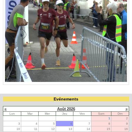
Evénements
«
Août 2026
»
Lun
Mar
Mer
Jeu
Ven
Sam
Dim
1
2
3
4
5
6
7
8
9
10
11
12
13
14
15
16