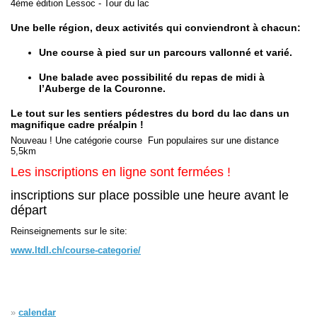
4ème édition Lessoc - Tour du lac
Une belle région, deux activités qui conviendront à chacun:
Navigation
recherche
Une course à pied sur un parcours vallonné et varié.
site map
messages récents
Une balade avec possibilité du repas de midi à
l’Auberge de la Couronne.
Ouverture de session
Le tout sur les sentiers pédestres du bord du lac dans un
magnifique cadre préalpin !
Nom d'utilisateur:
Nouveau ! Une catégorie course Fun populaires sur une distance
5,5km
Mot de passe:
Les inscriptions en ligne sont fermées !
inscriptions sur place possible une heure avant le
départ
Créer un nouveau compte
Reinseignements sur le site:
Demander un nouveau mot de passe
www.ltdl.ch/course-categorie/
»
calendar