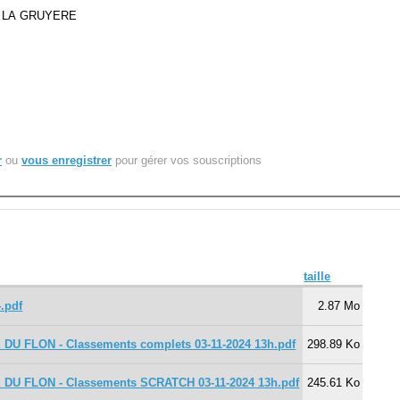
al LA GRUYERE
r
ou
vous enregistrer
pour gérer vos souscriptions
taille
.pdf
2.87 Mo
U FLON - Classements complets 03-11-2024 13h.pdf
298.89 Ko
U FLON - Classements SCRATCH 03-11-2024 13h.pdf
245.61 Ko