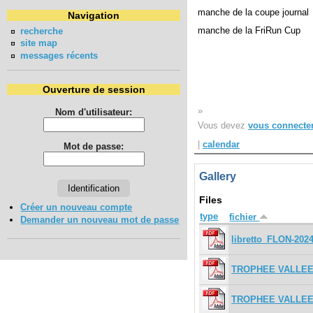
manche de la coupe journ
Navigation
manche de la FriRun Cup
recherche
site map
messages récents
Ouverture de session
»
Nom d'utilisateur:
Vous devez
vous connecte
|
calendar
Mot de passe:
Gallery
Files
Créer un nouveau compte
type
fichier
Demander un nouveau mot de passe
libretto_FLON-2024
TROPHEE VALLEE D
TROPHEE VALLEE D