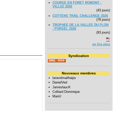
COURSE EN FORET ROMONT -
VILLAZ 2026
(43 jours)
COTTENS TRAIL CHALLENGE 2026
(78 jours)
TROPHEE DE LA VALLEE DU FLON
- PORSEL 2026
(93 jours)
en lire plus
Syndication
Nouveaux membres
laravelmailhaips
DanielVed
JameslaucK
Colliard Dominique
ManU