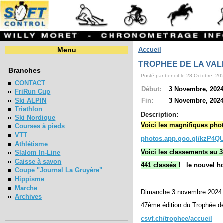
Menu
Accueil
TROPHEE DE LA VALL
Branches
Posté par benoit le 28 Octobre, 202
CONTACT
Début:
3 Novembre, 2024
FriRun Cup
Ski ALPIN
Fin:
3 Novembre, 2024
Triathlon
Description:
Ski Nordique
Voici les magnifiques pho
Courses à pieds
VTT
photos.app.goo.gl/kzP4
Athlétisme
Voici les classements au 3
Slalom In-Line
Caisse à savon
441 classés !
le nouvel h
Coupe "Journal La Gruyère"
Hippisme
Marche
Dimanche 3 novembre 2024 
Archives
47ème édition du Trophée de
csvf.ch/trophee/accueil