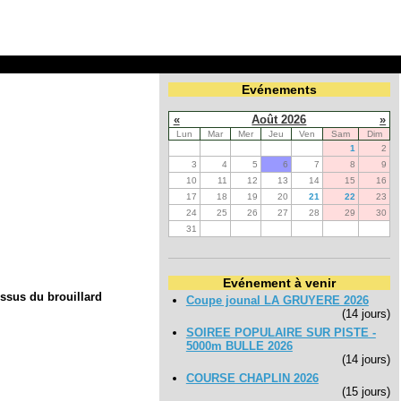
Evénements
«
Août 2026
»
Lun
Mar
Mer
Jeu
Ven
Sam
Dim
1
2
3
4
5
6
7
8
9
10
11
12
13
14
15
16
17
18
19
20
21
22
23
24
25
26
27
28
29
30
31
Evénement à venir
essus du brouillard
Coupe jounal LA GRUYERE 2026
(14 jours)
SOIREE POPULAIRE SUR PISTE -
5000m BULLE 2026
(14 jours)
COURSE CHAPLIN 2026
(15 jours)