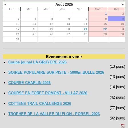
«
Août 2026
»
Lun
Mar
Mer
Jeu
Ven
Sam
Dim
1
2
3
4
5
6
7
8
9
10
11
12
13
14
15
16
17
18
19
20
21
22
23
24
25
26
27
28
29
30
31
Evénement à venir
Coupe jounal LA GRUYERE 2026
(13 jours)
SOIREE POPULAIRE SUR PISTE - 5000m BULLE 2026
(13 jours)
COURSE CHAPLIN 2026
(14 jours)
COURSE EN FORET ROMONT - VILLAZ 2026
(42 jours)
COTTENS TRAIL CHALLENGE 2026
(77 jours)
TROPHEE DE LA VALLEE DU FLON - PORSEL 2026
(92 jours)