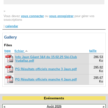
»
Navigation
Vous devez
vous connecter
ou
vous enregistrer
pour gérer vos
recherche
souscriptions
site map
messages récents
|
calendar
Ouverture de session
Gallery
Nom d'utilisateur:
Files
type
taille
fichier
Mot de passe:
Info Jaun Géant 3&4 du 15.02.25 Ski-Club
286.53
Vudallaz.pdf
Ko
295.82
PG Résultats officiels manche 3 Jaun.pdf
Ko
Créer un nouveau compte
295.67
PG Résultats officiels manche 4 Jaun.pdf
Demander un nouveau mot de passe
Ko
Evénements
«
Août 2026
»