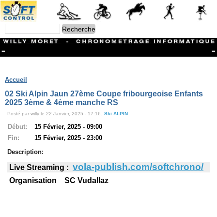
=
=
Menu
Branches
Accueil
CONTACT
02 Ski Alpin Jaun 27ème Coupe fribourgeoise Enfants
FriRun Cup
2025 3ème & 4ème manche RS
Ski ALPIN
Posté par willy le 22 Janvier, 2025 - 17:16.
Ski ALPIN
Triathlon
Ski Nordique
Début:
15 Février, 2025 - 09:00
Courses à pieds
Fin:
15 Février, 2025 - 23:00
VTT
Athlétisme
Description:
Slalom In-Line
vola-publish.com/softchrono/
Live Streaming :
Caisse à savon
Coupe "Journal La Gruyère"
Organisation SC Vudallaz
Hippisme
Marche
Archives