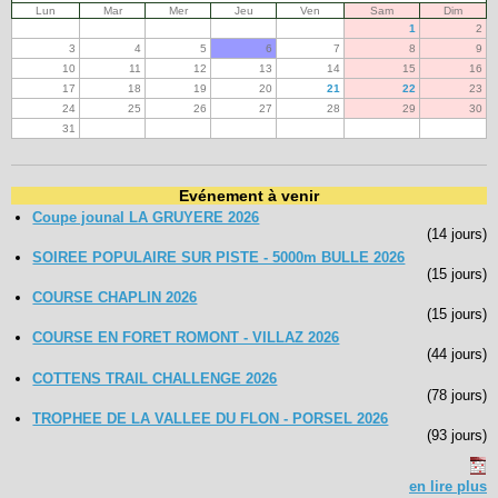
Lun
Mar
Mer
Jeu
Ven
Sam
Dim
1
2
3
4
5
6
7
8
9
10
11
12
13
14
15
16
17
18
19
20
21
22
23
24
25
26
27
28
29
30
31
Evénement à venir
Coupe jounal LA GRUYERE 2026
(14 jours)
SOIREE POPULAIRE SUR PISTE - 5000m BULLE 2026
(15 jours)
COURSE CHAPLIN 2026
(15 jours)
COURSE EN FORET ROMONT - VILLAZ 2026
(44 jours)
COTTENS TRAIL CHALLENGE 2026
(78 jours)
TROPHEE DE LA VALLEE DU FLON - PORSEL 2026
(93 jours)
en lire plus