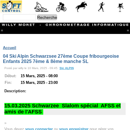
=
=
Menu
Branches
Accueil
CONTACT
04 Ski Alpin Schwarzsee 27ème Coupe fribourgeoise
FriRun Cup
Enfants 2025 7ème & 8ème manche SL
Ski ALPIN
Posté par willy le 10 Mars, 2025 - 09:45.
Ski ALPIN
Triathlon
Ski Nordique
Début:
15 Mars, 2025 - 08:00
Courses à pieds
Fin:
15 Mars, 2025 - 23:00
VTT
Athlétisme
Description:
Slalom In-Line
Caisse à savon
15.03.2025 Schwarzee Slalom spécial
AFSS et
Coupe "Journal La Gruyère"
Hippisme
amis de l'AFSS
Marche
Archives
»
Vous devez
vous connecter
ou
vous enregistrer
pour gérer vos