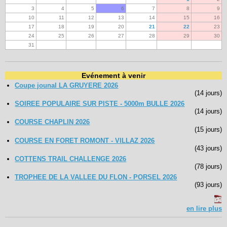
3
4
5
6
7
8
9
10
11
12
13
14
15
16
17
18
19
20
21
22
23
24
25
26
27
28
29
30
31
Evénement à venir
Coupe jounal LA GRUYERE 2026
(14 jours)
SOIREE POPULAIRE SUR PISTE - 5000m BULLE 2026
(14 jours)
COURSE CHAPLIN 2026
(15 jours)
COURSE EN FORET ROMONT - VILLAZ 2026
(43 jours)
COTTENS TRAIL CHALLENGE 2026
(78 jours)
TROPHEE DE LA VALLEE DU FLON - PORSEL 2026
(93 jours)
en lire plus