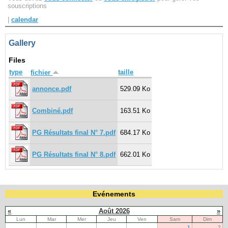
souscriptions
|
calendar
Navigation
recherche
Gallery
site map
messages récents
Files
type
taille
fichier
Ouverture de session
annonce.pdf
529.09 Ko
Nom d'utilisateur:
Combiné.pdf
163.51 Ko
Mot de passe:
PG Résultats final N° 7.pdf
684.17 Ko
PG Résultats final N° 8.pdf
662.01 Ko
Créer un nouveau compte
Demander un nouveau mot de passe
Evénements
«
Août 2026
»
Lun
Mar
Mer
Jeu
Ven
Sam
Dim
1
2