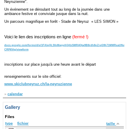
Neyruzienne".
Un événement se déroulant tout au long de la journée dans une
Navigation
ambiance festive et conviviale jusque dans la nuit.
recherche
Un parcours magnifique en forêt -
Stade de Neyruz « LES SIMON »
site map
messages récents
Voici le lien des inscriptions en ligne
(fermé !)
Ouverture de session
docs.google.com/forms/d/e/1FAIpQLSfnMwyyAQAbSMR4Qtw9B8rdh8nZreG9h71MMReaUNv
CRP6Vtg/viewform
Nom d'utilisateur:
inscriptions sur place jusqu'à une heure avant le départ
Mot de passe:
renseignements sur le site officiel:
www.skiclubneyruz.ch/la-neyruzienne
Créer un nouveau compte
»
calendar
Demander un nouveau mot de passe
Gallery
Files
type
fichier
taille