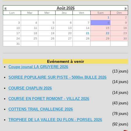
«
Août 2026
»
Lun
Mar
Mer
Jeu
Ven
Sam
Dim
1
2
3
4
5
6
7
8
9
10
11
12
13
14
15
16
17
18
19
20
21
22
23
24
25
26
27
28
29
30
31
Evénement à venir
Coupe jounal LA GRUYERE 2026
(13 jours)
SOIREE POPULAIRE SUR PISTE - 5000m BULLE 2026
(14 jours)
COURSE CHAPLIN 2026
(14 jours)
COURSE EN FORET ROMONT - VILLAZ 2026
(43 jours)
COTTENS TRAIL CHALLENGE 2026
(78 jours)
TROPHEE DE LA VALLEE DU FLON - PORSEL 2026
(92 jours)