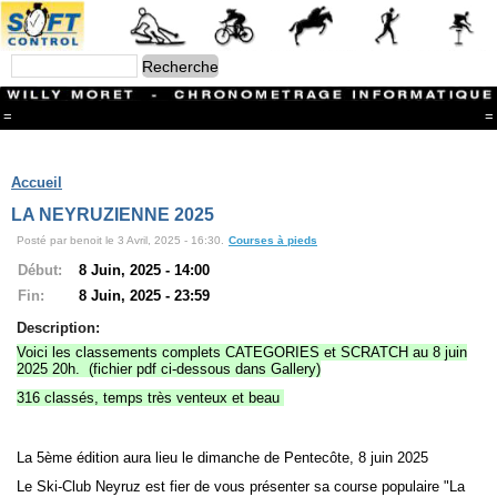
=
=
Menu
Branches
Accueil
CONTACT
LA NEYRUZIENNE 2025
FriRun Cup
Posté par benoit le 3 Avril, 2025 - 16:30.
Courses à pieds
Ski ALPIN
Triathlon
Début:
8 Juin, 2025 - 14:00
Ski Nordique
Fin:
8 Juin, 2025 - 23:59
Courses à pieds
VTT
Description:
Athlétisme
Voici les classements complets CATEGORIES et SCRATCH au 8 juin
Slalom In-Line
2025 20h. (fichier pdf ci-dessous dans Gallery)
Caisse à savon
316 classés, temps très venteux et beau
Coupe "Journal La Gruyère"
Hippisme
Marche
La 5ème édition aura lieu le dimanche de Pentecôte, 8 juin 2025
Archives
Le Ski-Club Neyruz est fier de vous présenter sa course populaire "La