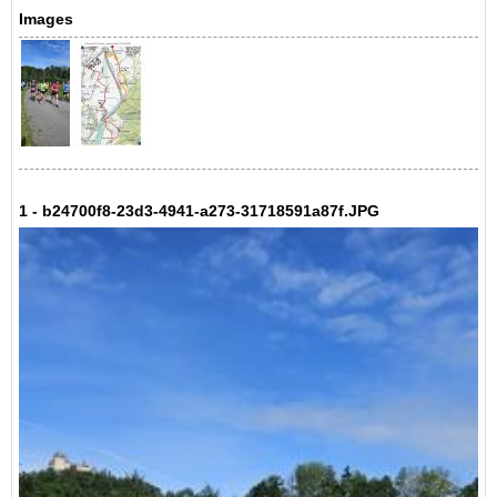
Images
1 - b24700f8-23d3-4941-a273-31718591a87f.JPG