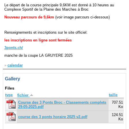
Le départ de la course principale 9,6KM est donné à 10 heures au
Complexe Sportif de la Plaine des Marches à Broc
Navigation
Nouveau parcours de 9,6km
(voir image parcours ci-dessous)
recherche
site map
messages récents
Renseignements et inscriptions sur le site officiel:
les inscriptions en ligne sont fermées
Ouverture de session
3ponts.ch/
Nom d'utilisateur:
manche de la coupe LA GRUYERE 2025
»
calendar
Mot de passe:
Gallery
Files
Créer un nouveau compte
type
taille
fichier
Demander un nouveau mot de passe
Course des 3 Ponts Broc - Classements complets
707.51
29-05-2025.pdf
Ko
124.51
course des 3 ponts horaire 2025 v2.pdf
Ko