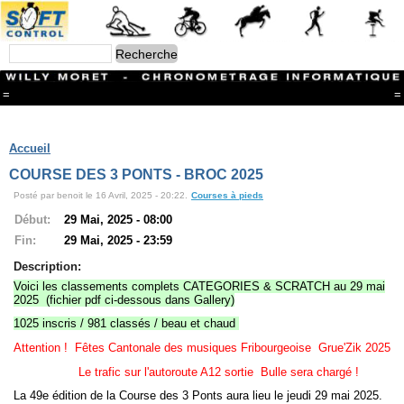
=
=
Menu
Branches
Accueil
CONTACT
COURSE DES 3 PONTS - BROC 2025
FriRun Cup
Posté par benoit le 16 Avril, 2025 - 20:22.
Courses à pieds
Ski ALPIN
Triathlon
Début:
29 Mai, 2025 - 08:00
Ski Nordique
Fin:
29 Mai, 2025 - 23:59
Courses à pieds
VTT
Description:
Athlétisme
Voici les classements complets CATEGORIES & SCRATCH au 29 mai
Slalom In-Line
2025 (fichier pdf ci-dessous dans Gallery)
Caisse à savon
1025 inscris / 981 classés / beau et chaud
Coupe "Journal La Gruyère"
Hippisme
Attention ! Fêtes Cantonale des musiques Fribourgeoise Grue'Zik 2025
Marche
Le trafic sur l'autoroute A12 sortie Bulle sera chargé !
Archives
La 49e édition de la Course des 3 Ponts aura lieu le jeudi 29 mai 2025.