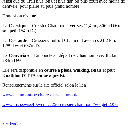
Ainsi que du Trail plus long et plus dur, ou plus court avec moins de
dénivelé, pour plaire au plus grand nombre.
Donc si on résume…
La Classique
– Cressier Chaumont avec ses 11,4km, 806m D+ (et
son petit 154m D-)
La Costaude
– Cressier Chuffort Chaumont avec ses 21,2 km,
1289 D+ et 637m D-
La Conviviale
– En boucle au départ de Chaumont avec 8,2km,
233m D+/-
Elle sera disponible en
course à pieds
,
walking
,
relais
et petit
Duathlon (VTT/Course à pieds)
.
Renseignements sur le site officiel selon le lien
www.chaumont-ne.ch/cressier-chaumont/
www.mso.swiss/fr/events/2256-cressier-chaumont#widget-2256
»
calendar