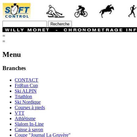
=
=
Menu
Branches
CONTACT
FriRun Cup
Ski ALPIN
Triathlon
Ski Nordique
Courses à pieds
VTT
Athlétisme
Slalom In-Line
Caisse à savon
Coupe "Journal La Gruyère"